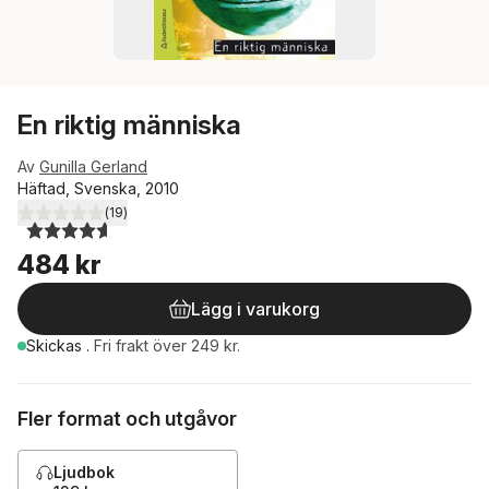
En riktig människa
Av
Gunilla Gerland
Häftad, Svenska, 2010
(
19
)
4,6
utav 5 stjärnor. Totalt antal röster:
484 kr
Lägg i varukorg
Skickas
.
Fri frakt över 249 kr.
Fler format och utgåvor
Ljudbok