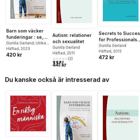
Barn som väcker
Secrets to Succe
Autism: relationer
funderingar : se,
for Professionals 
och sexualitet
förstå och hjälpa
Gunilla Gerland
,
Ulrika
the Autism Field
Gunilla Gerland
Gunilla Gerland
Aspeflo
Häftad
, 2023
förskolebarn med
Häftad
, 2012
Häftad
, 2011
420 kr
en annorlunda
472 kr
(
2
)
3,5
utav 5 stjärnor. Totalt antal röster:
utveckling
441 kr
Hoppa över listan
Du kanske också är intresserad av