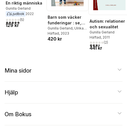
En riktig människa
Gunilla Gerland
Ljudbok
2022
Barn som väcker
(
5
)
Autism: relationer
5,0
utav 5 stjärnor. Totalt antal röster:
funderingar : se,
129 kr
och sexualitet
förstå och hjälpa
Gunilla Gerland
,
Ulrika
Gunilla Gerland
Aspeflo
Häftad
, 2023
förskolebarn med
Häftad
, 2011
420 kr
en annorlunda
(
2
)
3,5
utav 5 stjärnor. Tota
utveckling
441 kr
Mina sidor
Hjälp
Om Bokus