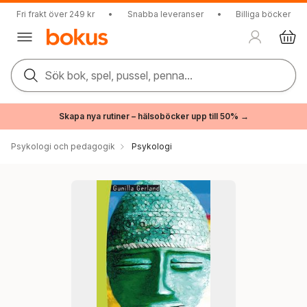
Fri frakt över 249 kr
•
Snabba leveranser
•
Billiga böcker
Sök bok, spel, pussel, penna...
Skapa nya rutiner – hälsoböcker upp till 50% →
Psykologi och pedagogik
Psykologi