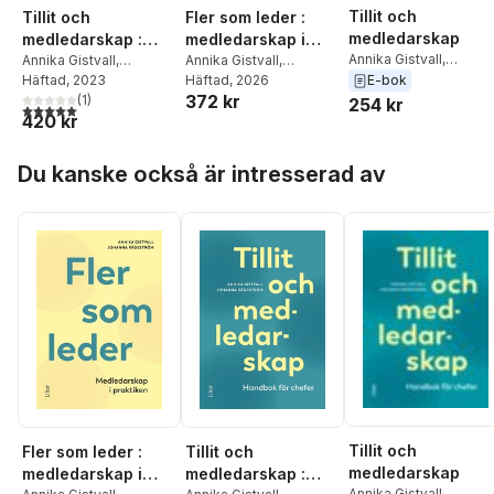
Tillit och
Tillit och
Fler som leder :
medledarskap
medledarskap :
medledarskap i
Annika Gistvall
,
handbok för chefer
Annika Gistvall
,
praktiken
Annika Gistvall
,
Johanna Rådeström
Johanna Rådeström
Häftad
, 2023
Johanna Rådeström
Häftad
, 2026
E-bok
372 kr
(
1
)
254 kr
5,0
utav 5 stjärnor. Totalt antal röster:
420 kr
Hoppa över listan
Du kanske också är intresserad av
Tillit och
Fler som leder :
Tillit och
medledarskap
medledarskap i
medledarskap :
Annika Gistvall
,