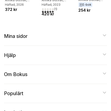
praktiken
Annika Gistvall
,
handbok för chefer
Annika Gistvall
,
Johanna Rådeström
Johanna Rådeström
Häftad
, 2026
Johanna Rådeström
Häftad
, 2023
E-bok
372 kr
(
1
)
254 kr
5,0
utav 5 stjärnor. Totalt antal röster:
420 kr
Mina sidor
Hjälp
Om Bokus
Populärt