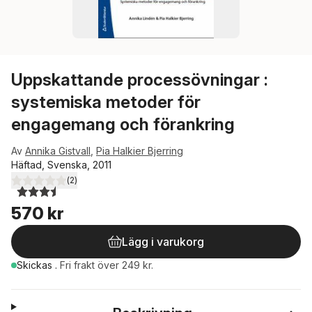
Uppskattande processövningar :
systemiska metoder för
engagemang och förankring
Av
Annika Gistvall
,
Pia Halkier Bjerring
Häftad, Svenska, 2011
(
2
)
3,5
utav 5 stjärnor. Totalt antal röster:
570 kr
Lägg i varukorg
Skickas
.
Fri frakt över 249 kr.