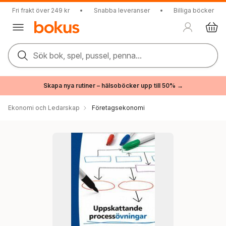
Fri frakt över 249 kr
•
Snabba leveranser
•
Billiga böcker
Sök bok, spel, pussel, penna...
Skapa nya rutiner – hälsoböcker upp till 50% →
Ekonomi och Ledarskap
Företagsekonomi