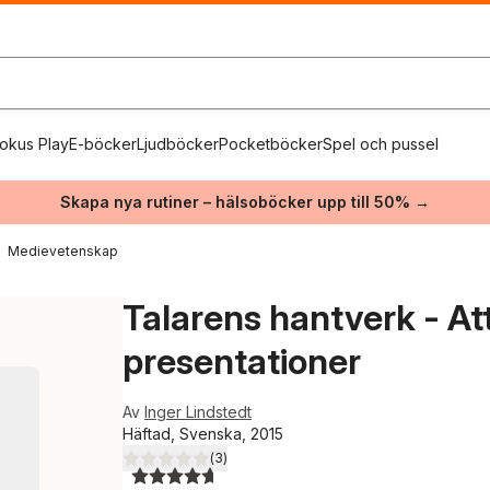
okus Play
E-böcker
Ljudböcker
Pocketböcker
Spel och pussel
Skapa nya rutiner – hälsoböcker upp till 50% →
Medievetenskap
Talarens hantverk - At
presentationer
Av
Inger Lindstedt
Häftad, Svenska, 2015
(
3
)
4,7
utav 5 stjärnor. Totalt antal röster: