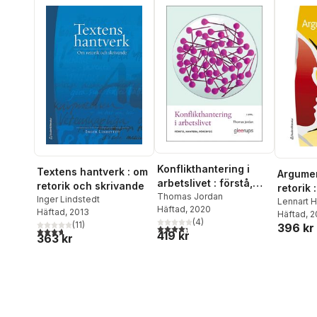
Konflikthantering i
Textens hantverk : om
Argume
arbetslivet : förstå,
retorik och skrivande
retorik
hantera, förebygg
Thomas Jordan
Inger Lindstedt
Lennart 
Häftad
, 2020
Häftad
, 2013
Häftad
, 
(
4
)
(
11
)
396 kr
4,3
utav 5 stjärnor. Totalt antal röster:
3,7
utav 5 stjärnor. Totalt antal röster:
419 kr
363 kr