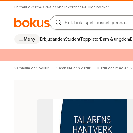
Fri frakt över 249 kr
•
Snabba leveranser
•
Billiga böcker
Sök bok, spel, pussel, penna...
Meny
Erbjudanden
Student
Topplistor
Barn & ungdom
B
Samhälle och politik
Samhälle och kultur
Kultur och medier