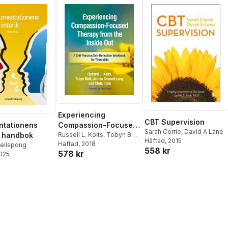
Experiencing
CBT Supervision
Compassion-Focused
ntationens
Sarah Corrie
,
David A Lane
Therapy from the
Russell L. Kolts
,
Tobyn Bell
,
 : handbok
Häftad
, 2015
James Bennett-Levy
Häftad
, 2018
,
Chris
Inside Out
Hellspong
558 kr
578 kr
Irons
2025