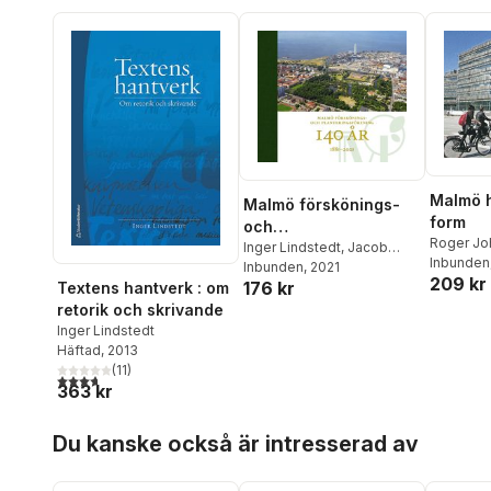
Malmö h
Malmö förskönings-
form
och
Roger Jo
planteringsförening
Inger Lindstedt
,
Jacob
Bengtss
Inbunden
Faxe
Inbunden
,
Åsa Klintborg Ahlklo
, 2021
,
140 år : 1881-2021
209 kr
Björn Fry
176 kr
Textens hantverk : om
Göran Larsson
,
Anders
Gunnarss
Reisnert
retorik och skrivande
Holmber
Inger Lindstedt
Lars Mat
Häftad
, 2013
Peterson
(
11
)
3,7
utav 5 stjärnor. Totalt antal röster:
363 kr
Hoppa över listan
Du kanske också är intresserad av