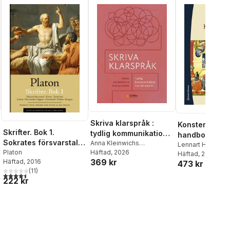
Skriva klarspråk :
Konsten att tal
Skrifter. Bok 1.
tydlig kommunikation i
handbok i prak
Sokrates försvarstal ;
en tid med AI
Anna Kleinwichs
retorik
Lennart Hellspon
Magnusson
Häftad
, 2026
Kriton ; Euthyfron ;
Platon
Häftad
, 2026
369 kr
Häftad
, 2016
473 kr
Laches ; Gästabudet ;
(
11
)
Faidon ; Gorgias
4,5
utav 5 stjärnor. Totalt antal röster:
222 kr