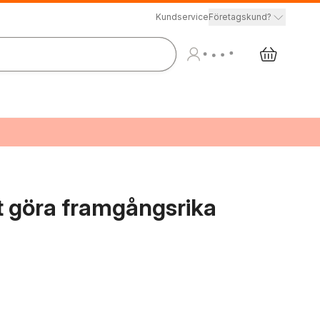
Kundservice
Företagskund?
t göra framgångsrika