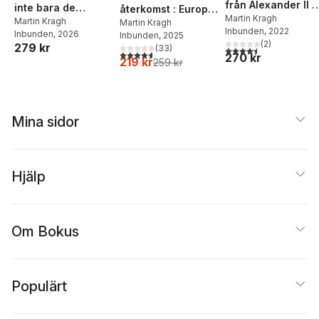
från Alexander II ti
inte bara de
återkomst : Europa
Vladimir Putin
Martin Kragh
besegrade : essäer
Martin Kragh
och
Martin Kragh
Inbunden
, 2022
Inbunden
, 2026
Inbunden
, 2025
om kriget i Ukraina
världsordningens
(
2
)
279 kr
(
33
)
4,5
utav 5 stjärnor. Tota
sammanbrott
4,6
utav 5 stjärnor. Totalt antal röster:
270 kr
219 kr
259 kr
Mina sidor
Hjälp
Om Bokus
Populärt