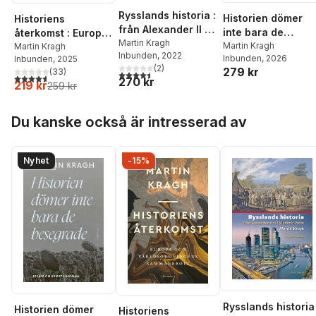
Rysslands historia :
Historien dömer
Historiens
från Alexander II till
inte bara de
återkomst : Europa
Vladimir Putin
Martin Kragh
besegrade : essäe
Martin Kragh
och
Martin Kragh
Inbunden
, 2022
Inbunden
, 2026
Inbunden
, 2025
om kriget i Ukrain
världsordningens
(
2
)
279 kr
(
33
)
4,5
utav 5 stjärnor. Totalt antal röster:
sammanbrott
4,6
utav 5 stjärnor. Totalt antal röster:
270 kr
219 kr
259 kr
Hoppa över listan
Du kanske också är intresserad av
Nyhet
-15%
Rysslands historia 
Historien dömer
Historiens