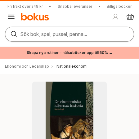
Fri frakt över 249 kr
•
Snabba leveranser
•
Billiga böcker
Sök bok, spel, pussel, penna...
Skapa nya rutiner – hälsoböcker upp till 50% →
Ekonomi och Ledarskap
Nationalekonomi