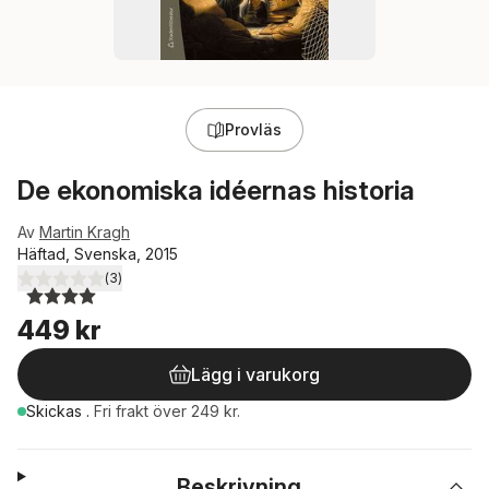
Provläs
De ekonomiska idéernas historia
Av
Martin Kragh
Häftad, Svenska, 2015
(
3
)
4,0
utav 5 stjärnor. Totalt antal röster:
449 kr
Lägg i varukorg
Skickas
.
Fri frakt över 249 kr.
Beskrivning