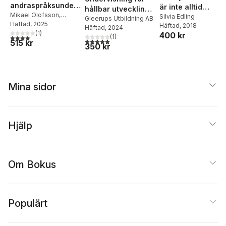
andraspråksunderv
är inte alltid
hållbar utveckling :
isningen
Mikael Olofsson
,
smärtfritt : att
Silvia Edling
För lärare F–6
Gleerups Utbildning AB
Kristina Aldén
Häftad
, 2025
,
Maria
Symposium 2025
Häftad
, 2018
motverka
Häftad
, 2024
Wiksten
(
1
)
400 kr
(
1
)
kränkningar och
4,0
utav 5 stjärnor. Totalt antal röster:
5,0
utav 5 stjärnor. Totalt antal röster:
515 kr
350 kr
diskriminering i
förskola och skola
Mina sidor
Hjälp
Om Bokus
Populärt