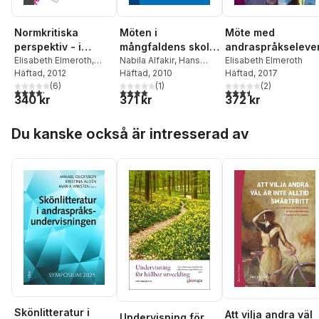
Normkritiska
Möten i
Möte med
perspektiv - i
mångfaldens skola
andraspråkseleve
skolans
Elisabeth Elmeroth
,
: interkulturella
Nabila Alfakir
,
Hans
Elisabeth Elmeroth
Lotta Eek-Karlsson
Häftad
, 2012
,
Lorentz
Häftad
, 2010
,
Mikael
Häftad
, 2017
likabehandlingsarb
arbetsformer och
Maria Hedlin
(
6
)
,
Mattias
Demetri
,
(
Pirjo
1
)
(
2
)
ete
nya pedagogiska
4,2
utav 5 stjärnor. Totalt antal röster:
4,0
utav 5 stjärnor. Totalt antal röster:
3,5
utav 5 stjärnor. Tota
340 kr
371 kr
372 kr
Lundin
,
Ann-Christin
Lahdenperä
,
Angelina
utmaningar
Torpsten
,
Berit Willén
Dimiter-Taikon
,
Hoppa över listan
Lundgren
,
Peter
Elisabeth Elmeroth
,
Du kanske också är intresserad av
Karlsudd
Mujo Halilovic
,
Ylva
Hofvander Trulsson
,
Minka Huskic
,
Christina
Rodell Olgac
,
Eva
Saether
,
Max
Strandberg
,
Johan
Söderman
Skönlitteratur i
Att vilja andra väl
Undervisning för