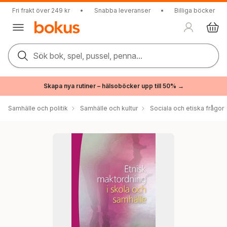
Fri frakt över 249 kr
•
Snabba leveranser
•
Billiga böcker
Sök bok, spel, pussel, penna...
Skapa nya rutiner – hälsoböcker upp till 50% →
Samhälle och politik
Samhälle och kultur
Sociala och etiska frågor