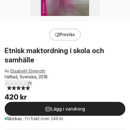
Provläs
Etnisk maktordning i skola och
samhälle
Av
Elisabeth Elmeroth
Häftad, Svenska, 2018
(
1
)
5,0
utav 5 stjärnor. Totalt antal röster:
420 kr
Lägg i varukorg
Skickas
.
Fri frakt över 249 kr.