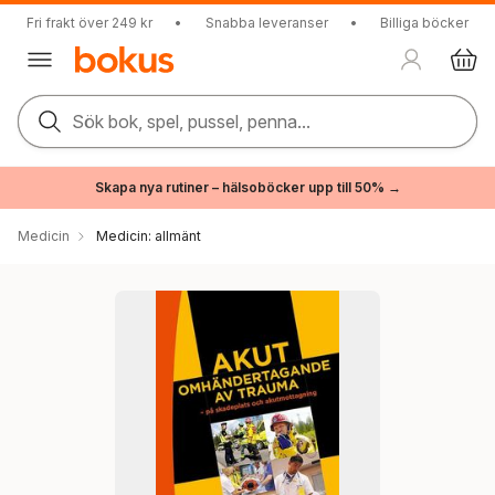
Fri frakt över 249 kr
•
Snabba leveranser
•
Billiga böcker
Sök bok, spel, pussel, penna...
Skapa nya rutiner – hälsoböcker upp till 50% →
Medicin
Medicin: allmänt