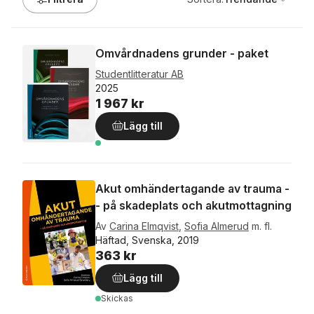
Omvårdnadens grunder - paket
Studentlitteratur AB
2025
1 967 kr
Lägg till
Akut omhändertagande av trauma -
- på skadeplats och akutmottagning
Av
Carina Elmqvist
,
Sofia Almerud
m. fl.
Häftad, Svenska, 2019
363 kr
Lägg till
Skickas