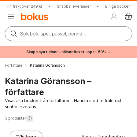
Fri frakt över 249 kr
•
Snabba leveranser
•
Billiga böcker
Sök bok, spel, pussel, penna...
Skapa nya rutiner – hälsoböcker upp till 50% →
Författare
Katarina Göransson
Katarina Göransson –
författare
Visar alla böcker från författaren . Handla med fri frakt och
snabb leverans.
3
produkter
Filtrera
Sortera:
Trendande