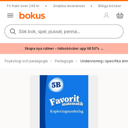
Fri frakt över 249 kr
•
Snabba leveranser
•
Billiga böcker
Sök bok, spel, pussel, penna...
Skapa nya rutiner – hälsoböcker upp till 50% →
Psykologi och pedagogik
Pedagogik
Undervisning i specifika äm