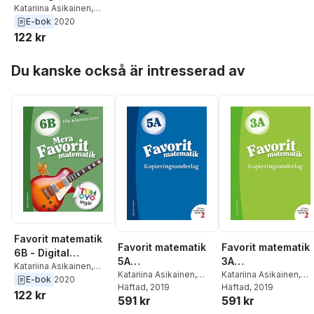
elevlicens 12 mån -
Katariina Asikainen
,
Kimmo Nyrhinen
,
Pekka
E-bok
2020
Rokka
,
Päivi Vehmas
122 kr
Hoppa över listan
Du kanske också är intresserad av
Favorit matematik
Favorit matematik
Favorit matematik
6B - Digital
5A
3A
elevlicens 12 mån -
Katariina Asikainen
,
Kopieringsunderlag
Katariina Asikainen
,
Kopieringsunderl
Katariina Asikainen
,
Kimmo Nyrhinen
,
Pekka
E-bok
2020
Kimmo Nyrhinen
Häftad
, 2019
,
Pekka
Kimmo Nyrhinen
Häftad
, 2019
,
Pekk
Rokka
,
Päivi Vehmas
122 kr
591 kr
591 kr
Rokka
,
Päivi Vehmas
Rokka
,
Päivi Vehmas