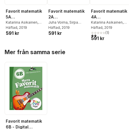
Favorit matematik
Favorit matematik
Favorit matematik
5A
2A
4A
Kopieringsunderlag
Katariina Asikainen
,
Kopieringsunderlag
Juha Voima
,
Sirpa
Kopieringsunderl
Katariina Asikainen
,
Kimmo Nyrhinen
Häftad
, 2019
,
Pekka
Haapaniemi
Häftad
, 2019
,
Päivi
Kimmo Nyrhinen
Häftad
, 2019
,
Pekk
591 kr
591 kr
Rokka
,
Päivi Vehmas
Vehmas
,
Arto Tikkanen
,
Rokka
,
Päivi Vehmas
(
1
)
2,0
utav 5 stjärnor. Tota
591 kr
Sirpa Mörsky
,
Katariina
Asikainen
Hoppa över listan
Mer från samma serie
Favorit matematik
6B - Digital