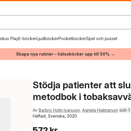
okus Play
E-böcker
Ljudböcker
Pocketböcker
Spel och pussel
Skapa nya rutiner – hälsoböcker upp till 50% →
Stödja patienter att sl
metodbok i tobaksavv
Av
Barbro Holm Ivarsson
,
Agneta Hjalmarson
och 1 t
Häftad, Svenska, 2020
572 kr