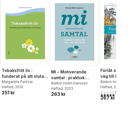
Förlåt och bli f
Tobaksfritt liv :
MI – Motiverande
väg till lugn, 
funderat på att sluta
samtal : praktisk
och välbefin
Barbro Holm Ivar
röka och snusa?
Margareta Pantzar
handbok för hälso-
Barbro Holm Ivarsson
Häftad
, 2026
Häftad
, 2010
Häftad
, 2023
och sjukvården
251 kr
(
1
)
263 kr
5,0
utav 5 stjärnor.
267 kr