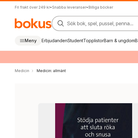
Fri frakt över 249 kr
•
Snabba leveranser
•
Billiga böcker
Sök bok, spel, pussel, penna...
Meny
Erbjudanden
Student
Topplistor
Barn & ungdom
B
Medicin
Medicin: allmänt