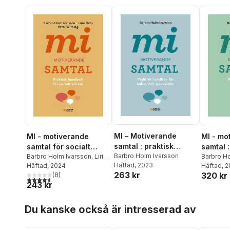
MI – Motiverande
MI - motiverande
MI - mo
samtal : praktisk
samtal för socialt
samtal :
handbok för hälso-
Barbro Holm Ivarsson
arbete : praktisk
Barbro Holm Ivarsson
,
Liria
handbok
Barbro H
Häftad
, 2023
Ortiz
Häftad
,
Peter Wirbing
, 2024
Häftad
, 
och sjukvården
handbok för socialt
263 kr
320 kr
(
8
)
arbete
4,6
utav 5 stjärnor. Totalt antal röster:
243 kr
Hoppa över listan
Du kanske också är intresserad av