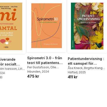
Spirometri 3.0 - från
Patientundervisning :
tiverande
teori till patientens
ett samspel för
ör socialt
bästa
Per Gustafsson
,
Olle
lärande
Åsa Kneck
,
Birgitta Klang
 praktisk
olm Ivarsson
,
Liria
Zetterström
Inbunden
, 2024
Söderkvist
Häftad
, 2025
er Wirbing
2024
 för socialt
475 kr
411 kr
8
)
stjärnor. Totalt antal röster: