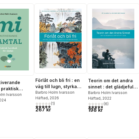
Förlåt och bli fri : en
Teorin om det andra
tiverande
väg till lugn, styrka
sinnet : det glädjefulla
 praktisk
och välbefinnande
Barbro Holm Ivarsson
sättet att leva
Barbro Holm Ivarsson
 för skolan
olm Ivarsson
Häftad
, 2026
Häftad
, 2022
2024
(
1
)
(
6
)
5,0
utav 5 stjärnor. Totalt antal röster:
4,7
utav 5 stjärnor. Totalt ant
267 kr
198 kr