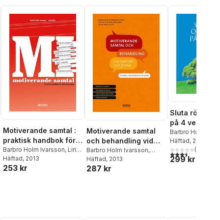
Sluta röka oc
på 4 veckor
Motiverande samtal :
Motiverande samtal
Barbro Holm Ivar
praktisk handbok för
och behandling vid
Häftad
, 2013
(
2
)
äldreomsorgen
Barbro Holm Ivarsson
,
Liria
övervikt och fetma -
Barbro Holm Ivarsson
,
3,5
utav 5 stjärnor.
299 kr
Ortiz
Häftad
, 2013
Liselotte Kuehn Krylborn
Häftad
, 2013
,
vuxna, ungdomar och
253 kr
287 kr
Sofia Trygg Lycke
al röster:
barn