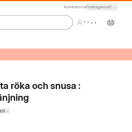
Kundservice
Företagskund?
uta röka och snusa :
änjning
ill