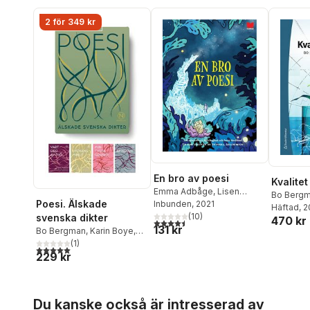
2 för 349 kr
En bro av poesi
Kvalitet 
Emma Adbåge
,
Lisen
Bo Berg
Poesi. Älskade
Adbåge
Inbunden
,
Carl Jonas Love
, 2021
Häftad
, 
Almqvist
(
,
10
Bengt Cidden
)
svenska dikter
470 kr
4,5
utav 5 stjärnor. Totalt antal röster:
131 kr
Andersson
,
Werner
Bo Bergman
,
Karin Boye
,
Aspenström
,
Kaj Beckman
,
Pär Lagerkvist
(
1
)
,
m.fl.
,
Bodil
5,0
utav 5 stjärnor. Totalt antal röster:
Aase Berg
,
Bo Bergman
,
229 kr
Malmsten
,
Edith Södergran
,
Erik Blomberg
,
Daniel
Tomas Tranströmer
Boyacioglu
,
Karin Boye
,
Tage Danielsson
,
Elmer
Hoppa över listan
Du kanske också är intresserad av
Diktonius
,
Vilhelm Ekelund
,