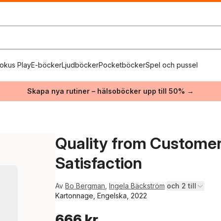
okus Play
E-böcker
Ljudböcker
Pocketböcker
Spel och pussel
Skapa nya rutiner – hälsoböcker upp till 50% →
Quality from Custome
Satisfaction
Av
Bo Bergman
,
Ingela Bäckström
och 2 till
Kartonnage, Engelska, 2022
666 kr