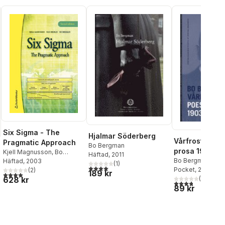
Six Sigma - The
Hjalmar Söderberg
Vårfrost : poe
Pragmatic Approach
Bo Bergman
prosa 1903-1
Kjell Magnusson
,
Bo
Häftad
, 2011
Bo Bergman
,
Sve
Bergman
Häftad
, 2003
,
Peter Häyhänen
,
(
1
)
4,0
utav 5 stjärnor. Totalt antal röster:
Akademien
Pocket
, 2005
Dag Kroslid
(
2
)
,
Donald Findlay
189 kr
4,0
utav 5 stjärnor. Totalt antal röster:
628 kr
(
4
)
Mills
3,8
utav 5 stjärnor
89 kr
al röster: