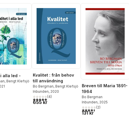
Kvalitet : från behov
i alla led -
till användning
man
,
Bengt Klefsjö
Breven till Maria 1891-
2021
Bo Bergman
,
Bengt Klefsjö
1964
Inbunden
, 2020
(
4
)
Bo Bergman
5,0
utav 5 stjärnor. Totalt antal röster:
655 kr
Inbunden
, 2025
(
2
)
4,5
utav 5 stjärnor. Totalt ant
131 kr