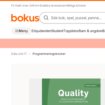
Fri frakt över 249 kr
•
Snabba leveranser
•
Billiga böcker
Sök bok, spel, pussel, penna...
Meny
Erbjudanden
Student
Topplistor
Barn & ungdom
B
Data och IT
Programmeringsböcker