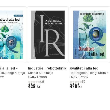
i alla led -
Industriell robotteknik
Kvalitet i alla led
man
,
Bengt Klefsjö
Gunnar S Bolmsjö
Bo Bergman
,
Bengt Klefsjö
2021
Häftad
, 2006
Häftad
, 2002
(
2
)
(
1
)
3,0
utav 5 stjärnor. Totalt antal röster:
4,0
utav 5 stjärnor. Totalt ant
428 kr
478 kr