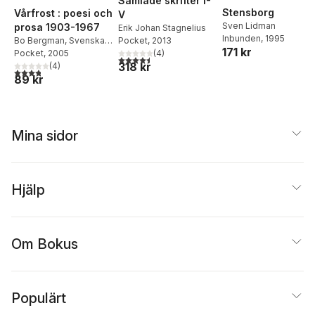
Samlade skrifter I-
Stensborg
Vårfrost : poesi och
V
Sven Lidman
prosa 1903-1967
Erik Johan Stagnelius
Inbunden
, 1995
Pocket
, 2013
Bo Bergman
,
Svenska
171 kr
(
4
)
Akademien
Pocket
, 2005
4,5
utav 5 stjärnor. Totalt antal röster:
318 kr
(
4
)
3,8
utav 5 stjärnor. Totalt antal röster:
89 kr
Mina sidor
Hjälp
Om Bokus
Populärt