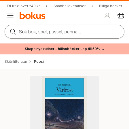
Fri frakt över 249 kr
•
Snabba leveranser
•
Billiga böcker
Sök bok, spel, pussel, penna...
Skapa nya rutiner – hälsoböcker upp till 50% →
Skönlitteratur
Poesi