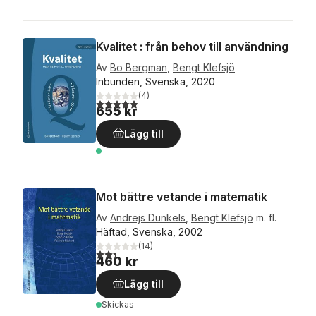
Kvalitet : från behov till användning
Av
Bo Bergman
,
Bengt Klefsjö
Inbunden, Svenska, 2020
(
4
)
5,0
utav 5 stjärnor. Totalt antal röster:
655 kr
Lägg till
Mot bättre vetande i matematik
Av
Andrejs Dunkels
,
Bengt Klefsjö
m. fl.
Häftad, Svenska, 2002
(
14
)
2,3
utav 5 stjärnor. Totalt antal röster:
460 kr
Lägg till
Skickas