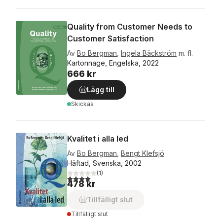
Quality from Customer Needs to
Customer Satisfaction
Av
Bo Bergman
,
Ingela Bäckström
m. fl.
Kartonnage, Engelska, 2022
666 kr
Lägg till
Skickas
Kvalitet i alla led
Av
Bo Bergman
,
Bengt Klefsjö
Häftad, Svenska, 2002
(
1
)
4,0
utav 5 stjärnor. Totalt antal röster:
478 kr
Tillfälligt slut
Tillfälligt slut