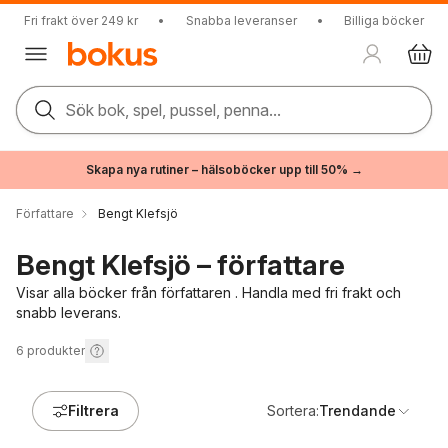
Fri frakt över 249 kr
•
Snabba leveranser
•
Billiga böcker
Sök bok, spel, pussel, penna...
Skapa nya rutiner – hälsoböcker upp till 50% →
Författare
Bengt Klefsjö
Bengt Klefsjö – författare
Visar alla böcker från författaren . Handla med fri frakt och
snabb leverans.
6
produkter
Filtrera
Sortera:
Trendande