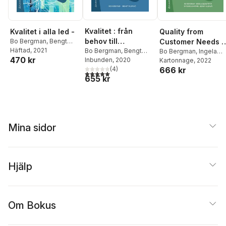
Heidenstam
,
Lennart
Hellsing
,
Ann
Jäderlund
,
Erik Axel
Kvalitet : från
Kvalitet i alla led -
Quality from
Karlfeldt
,
Thekla Knös
,
Israel Kolmodin
,
Pär
behov till
Bo Bergman
,
Bengt
Customer Needs t
Lagerkvist
,
Anna Maria
Klefsjö
Häftad
, 2021
användning
Bo Bergman
,
Bengt
Customer
Bo Bergman
,
Ingela
Lenngren
,
Mecka Lind
,
470 kr
Klefsjö
Inbunden
, 2020
Bäckström
Kartonnage
,
, 2022
Rickard
Satisfaction
Barbro Lindgren
,
Erik
(
4
)
666 kr
Garvare
,
Bengt Klefsjö
5,0
utav 5 stjärnor. Totalt antal röster:
Lindorm
,
Hanna
655 kr
Lundström
,
Harry
Martinsson
,
Mårten
Melin
,
Jila Mossaed
,
Henry Parland
,
Anna
Rydstedt
,
Gunnar
Mina sidor
Mascoll Silfverstolpe
,
Ingrid Sjöstrand
,
August
Strindberg
,
Edith
Södergran
,
Zacharias
Hjälp
Topelius
,
Tomas
Tranströmer
,
Siv
Widerberg
,
Claes
Bäckström
,
Maria Wine
,
Om Bokus
Carl David af Wirsén
,
Sonja Åkesson
,
Bruno K
Öijer
,
Anders Österling