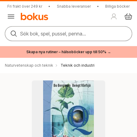
Fri frakt över 249 kr
•
Snabba leveranser
•
Billiga böcker
Sök bok, spel, pussel, penna...
Skapa nya rutiner – hälsoböcker upp till 50% →
Naturvetenskap och teknik
Teknik och industri