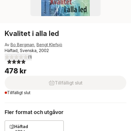
Kvalitet i alla led
Av
Bo Bergman
,
Bengt Klefsjö
Häftad, Svenska, 2002
(
1
)
4,0
utav 5 stjärnor. Totalt antal röster:
478 kr
Tillfälligt slut
Tillfälligt slut
Fler format och utgåvor
Häftad