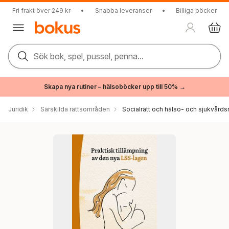
Fri frakt över 249 kr
•
Snabba leveranser
•
Billiga böcker
Sök bok, spel, pussel, penna...
Skapa nya rutiner – hälsoböcker upp till 50% →
Juridik
Särskilda rättsområden
Socialrätt och hälso- och sjukvårdsr