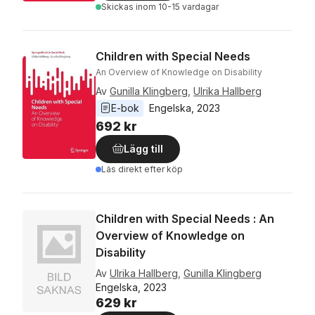
Skickas
inom 10-15 vardagar
Children with Special Needs
An Overview of Knowledge on Disability
Av
Gunilla Klingberg
,
Ulrika Hallberg
E-bok
Engelska
, 
2023
692 kr
Lägg till
Läs direkt efter köp
Children with Special Needs : An
Overview of Knowledge on
Disability
Av
Ulrika Hallberg
,
Gunilla Klingberg
Engelska, 2023
629 kr