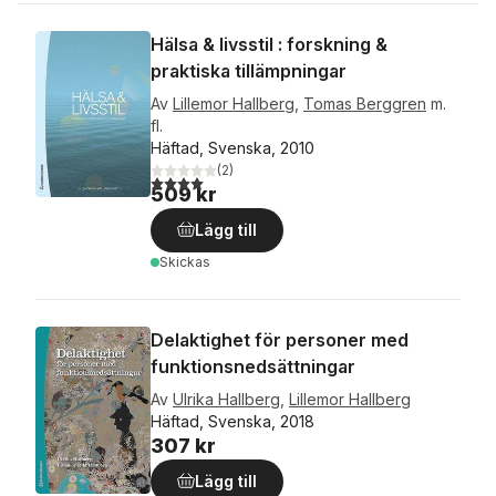
Hälsa & livsstil : forskning &
praktiska tillämpningar
Av
Lillemor Hallberg
,
Tomas Berggren
m.
fl.
Häftad, Svenska, 2010
(
2
)
4,0
utav 5 stjärnor. Totalt antal röster:
509 kr
Lägg till
Skickas
Delaktighet för personer med
funktionsnedsättningar
Av
Ulrika Hallberg
,
Lillemor Hallberg
Häftad, Svenska, 2018
307 kr
Lägg till