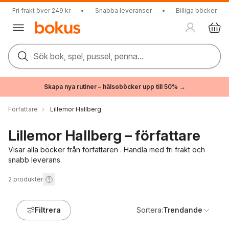
Fri frakt över 249 kr
•
Snabba leveranser
•
Billiga böcker
Sök bok, spel, pussel, penna...
Skapa nya rutiner – hälsoböcker upp till 50% →
Författare
Lillemor Hallberg
Lillemor Hallberg – författare
Visar alla böcker från författaren . Handla med fri frakt och
snabb leverans.
2
produkter
Filtrera
Sortera:
Trendande