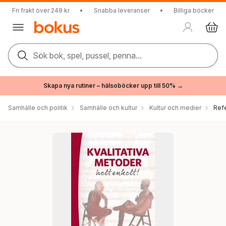
Fri frakt över 249 kr
•
Snabba leveranser
•
Billiga böcker
Sök bok, spel, pussel, penna...
Skapa nya rutiner – hälsoböcker upp till 50% →
Samhälle och politik
Samhälle och kultur
Kultur och medier
Ref