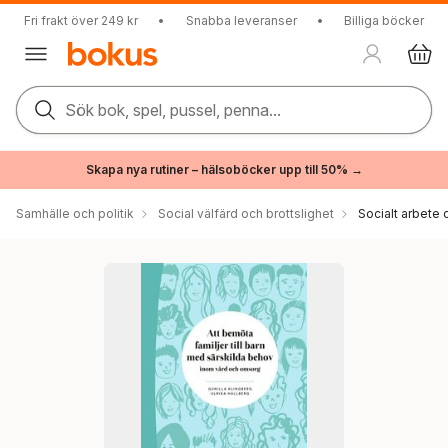
Fri frakt över 249 kr
•
Snabba leveranser
•
Billiga böcker
Sök bok, spel, pussel, penna...
Skapa nya rutiner – hälsoböcker upp till 50% →
Samhälle och politik
Social välfärd och brottslighet
Socialt arbete 