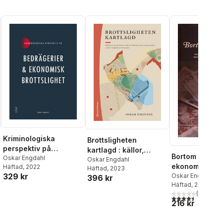
Kriminologiska
Brottsligheten
perspektiv på
kartlagd : källor,
Bortom girighe
bedrägerier och
Oskar Engdahl
metoder och
Oskar Engdahl
ekonomisk bro
Häftad
, 2022
ekonomisk brottslighet
Häftad
, 2023
utvecklingstendenser
329 kr
i bank- och
Oskar Engdahl
396 kr
i det samtida Sverige
Häftad
, 2010
finansbransc
(
2
)
4,5
utav 5 stjärnor.
216 kr