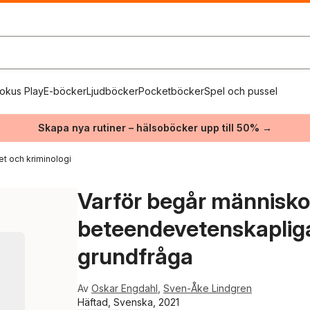
okus Play
E-böcker
Ljudböcker
Pocketböcker
Spel och pussel
Skapa nya rutiner – hälsoböcker upp till 50% →
et och kriminologi
Varför begår människor
beteendevetenskapliga
grundfråga
Av
Oskar Engdahl
,
Sven-Åke Lindgren
Häftad, Svenska, 2021