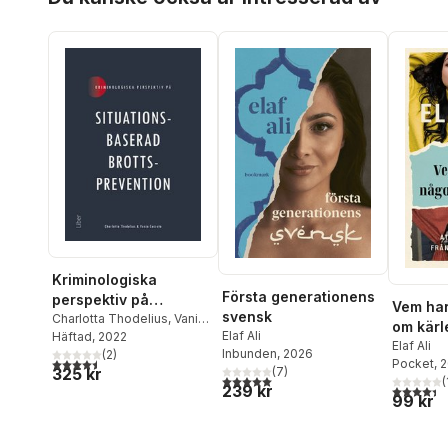
Kriminologiska
Första generationens
perspektiv på
Vem har
svensk
situationsbaserad
Charlotta Thodelius
,
Vania
om kärle
Elaf Ali
Ceccato
Häftad
, 2022
brottsprevention
sig fri 
Elaf Ali
Inbunden
, 2026
(
2
)
4,5
utav 5 stjärnor. Totalt antal röster:
Pocket
, 
hedersf
(
7
)
325 kr
5,0
utav 5 stjärnor. Totalt antal röster:
(
239 kr
4,4
utav 5 
99 kr