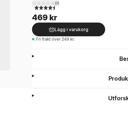
(
2
)
4,5
utav 5 stjärnor. Totalt antal röster:
469 kr
Lägg i varukorg
.
Fri frakt över 249 kr.
Be
Produk
Utfors