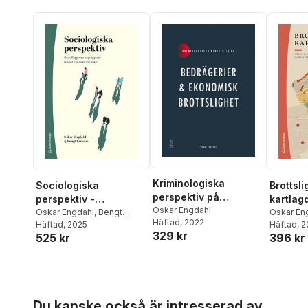
Kriminologiska
Sociologiska
Brottsl
perspektiv på
perspektiv -
kartlagd
bedrägerier och
Oskar Engdahl
Grundläggande
Oskar Engdahl
,
Bengt
metode
Oskar En
Häftad
, 2022
ekonomisk brottslighet
Larsson
Häftad
, 2025
Häftad
, 
begrepp och teorier
utveckl
329 kr
525 kr
396 kr
från mikro till makro
i det s
Hoppa över listan
Du kanske också är intresserad av