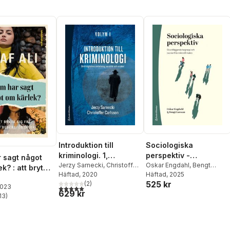
Introduktion till
Sociologiska
kriminologi. 1,
perspektiv -
 sagt något
Brottslighetens
Jerzy Sarnecki
,
Christoffer
Grundläggande
Oskar Engdahl
,
Bengt
k? : att bryta
Carlsson
Häftad
, 2020
Larsson
Häftad
, 2025
omfattning, karaktär
begrepp och teorier
från
525 kr
(
2
)
och orsaker
från mikro till makro
2023
5,0
utav 5 stjärnor. Totalt antal röster:
örtryck
629 kr
13
)
stjärnor. Totalt antal röster: