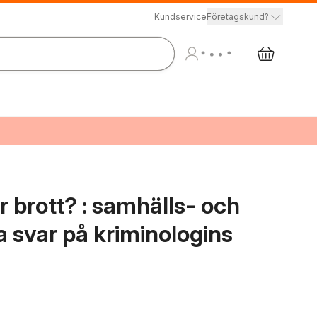
Kundservice
Företagskund?
 brott? : samhälls- och
 svar på kriminologins