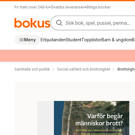
Fri frakt över 249 kr
•
Snabba leveranser
•
Billiga böcker
Sök bok, spel, pussel, penna...
Meny
Erbjudanden
Student
Topplistor
Barn & ungdom
B
Samhälle och politik
Social välfärd och brottslighet
Brottsligh