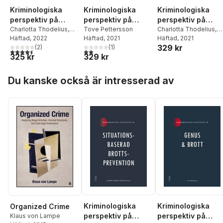
Kriminologiska
Kriminologiska
Kriminologiska
perspektiv på
perspektiv på
perspektiv på
situationsbaserad
Charlotta Thodelius
,
genus & brott
Tove Pettersson
dödligt skolvåld
Charlotta Thodelius
,
Vania Ceccato
Häftad
, 2022
Häftad
, 2021
Hans-Olof Sandén
Häftad
, 2021
,
Ca
brottsprevention
329 kr
(
2
)
(
1
)
Besslinger
,
Peter
4,5
utav 5 stjärnor. Totalt antal röster:
2,0
utav 5 stjärnor. Totalt antal röster:
325 kr
329 kr
Währborg
Hoppa över listan
Du kanske också är intresserad av
Kriminologiska
Kriminologiska
Organized Crime
perspektiv på
perspektiv på
Klaus von Lampe