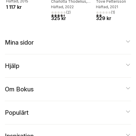
Häftad
, 2015
situationsbaserad
Charlotta Thodelius
,
genus & brott
Tove Pettersson
1 117 kr
Vania Ceccato
Häftad
, 2022
Häftad
, 2021
brottsprevention
(
2
)
(
1
)
4,5
utav 5 stjärnor. Totalt antal röster:
2,0
utav 5 stjärnor. Tota
325 kr
329 kr
Mina sidor
Hjälp
Om Bokus
Populärt
Inspiration