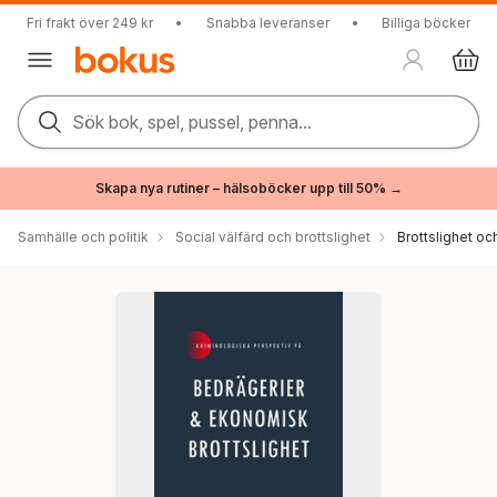
Fri frakt över 249 kr
•
Snabba leveranser
•
Billiga böcker
Sök bok, spel, pussel, penna...
Skapa nya rutiner – hälsoböcker upp till 50% →
Samhälle och politik
Social välfärd och brottslighet
Brottslighet oc