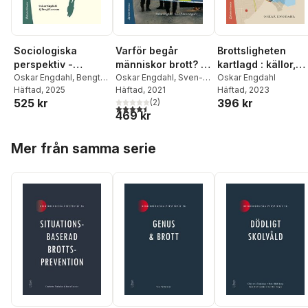
Sociologiska
Varför begår
Brottsligheten
perspektiv -
människor brott? :
kartlagd : källor,
Grundläggande
Oskar Engdahl
,
Bengt
samhälls- och
Oskar Engdahl
,
Sven-
metoder och
Oskar Engdahl
Larsson
Häftad
, 2025
Åke Lindgren
Häftad
, 2021
Häftad
, 2023
begrepp och
beteendevetenska
utvecklingstende
525 kr
396 kr
(
2
)
teorier från mikro
pliga svar på
er i det samtida
4,5
utav 5 stjärnor. Totalt antal röster:
469 kr
till makro
kriminologins
Sverige
grundfråga
Hoppa över listan
Mer från samma serie