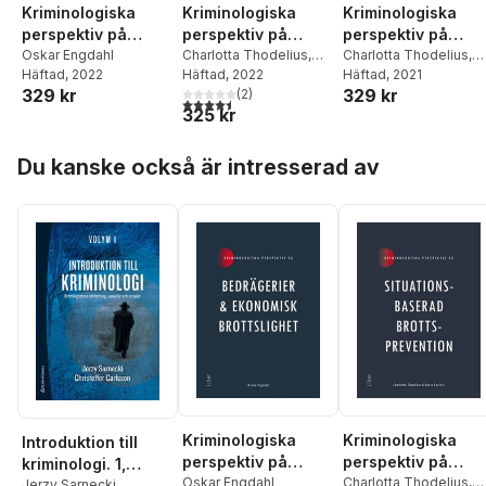
Kriminologiska
Kriminologiska
Kriminologiska
perspektiv på
perspektiv på
perspektiv på
bedrägerier och
Oskar Engdahl
situationsbaserad
Charlotta Thodelius
,
dödligt skolvåld
Charlotta Thodelius
,
Häftad
, 2022
Vania Ceccato
Häftad
, 2022
Hans-Olof Sandén
Häftad
, 2021
,
Ca
ekonomisk
brottsprevention
329 kr
329 kr
(
2
)
Besslinger
,
Peter
brottslighet
4,5
utav 5 stjärnor. Totalt antal röster:
325 kr
Währborg
Hoppa över listan
Du kanske också är intresserad av
Kriminologiska
Kriminologiska
Introduktion till
perspektiv på
perspektiv på
kriminologi. 1,
bedrägerier och
Oskar Engdahl
situationsbaserad
Charlotta Thodelius
,
Brottslighetens
Jerzy Sarnecki
,