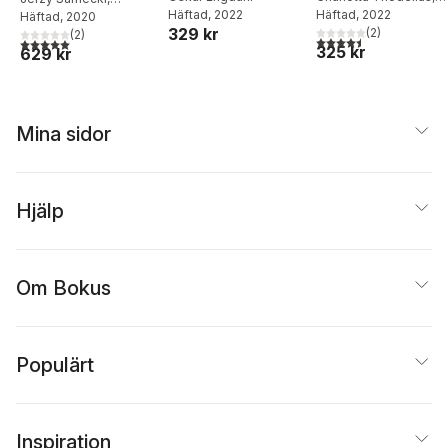
Häftad
, 2022
Vania Ceccato
Häftad
, 2022
ekonomisk
brottsprevention
Christoffer Carlsson
Häftad
, 2020
omfattning,
329 kr
(
2
)
(
2
)
brottslighet
karaktär och
4,5
utav 5 stjärnor. Tota
5,0
utav 5 stjärnor. Totalt antal röster:
325 kr
629 kr
orsaker
Mina sidor
Hjälp
Om Bokus
Populärt
Inspiration