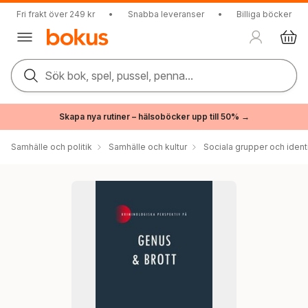
Fri frakt över 249 kr
•
Snabba leveranser
•
Billiga böcker
Sök bok, spel, pussel, penna...
Skapa nya rutiner – hälsoböcker upp till 50% →
Samhälle och politik
Samhälle och kultur
Sociala grupper och ident