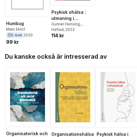
Psykisk ohälsa :
utmaning i
Humbug
arbetslivet
Gunnel Hensing
,
Mats Eklöf
Monica Bertilsson
Häftad
, 2023
,
114 kr
E-bok
2020
Gunnar Aronsson
,
Dan
Stiwne
,
Fredrik Spak
,
99 kr
Lisa Björk
,
Stefan
Hoppa över listan
Tengblad
,
Agneta
Du kanske också är intresserad av
Lindegård Andersson
,
Magnus Åkerstöm
,
Mats Eklöf
,
Lotta Vahlne
Westerhäll
Organisatorisk och
Organisationshälsa
Psykisk hälsa i