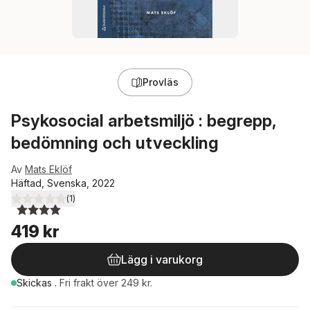
Provläs
Psykosocial arbetsmiljö : begrepp,
bedömning och utveckling
Av
Mats Eklöf
Häftad, Svenska, 2022
(
1
)
4,0
utav 5 stjärnor. Totalt antal röster:
419 kr
Lägg i varukorg
Skickas
.
Fri frakt över 249 kr.