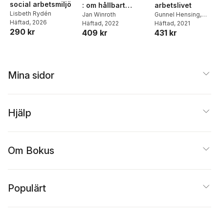
social arbetsmiljö
: om hållbart
arbetslivet
Lisbeth Rydén
arbetsliv,
Jan Winroth
Gunnel Hensing
,
Häftad
, 2026
Häftad
, 2022
Kristina Holmgren
Häftad
, 2021
,
Lis
förändringsarbete
290 kr
409 kr
431 kr
Björk
,
Christina
och det
Andersson
,
Monica
hälsofrämjande
Bertilsson
,
Cecilia
perspektivet
Björkelund
,
Louise
Danielsson
,
Ingibjörg
Mina sidor
Jonsdottir
,
Lena
Mårtensson
,
Christian
Ståhl
,
Ellinor Tengelin
Hjälp
Om Bokus
Populärt