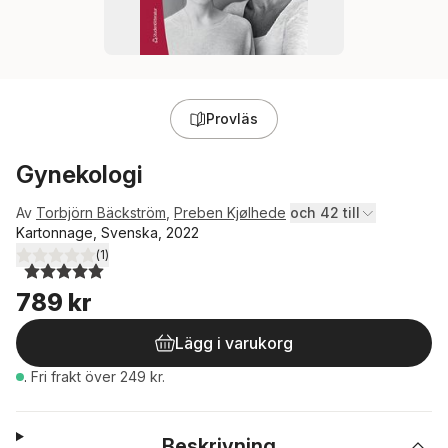
Provläs
Gynekologi
Av
Torbjörn Bäckström
,
Preben Kjølhede
och 42 till
Kartonnage, Svenska, 2022
(
1
)
5,0
utav 5 stjärnor. Totalt antal röster:
789 kr
Lägg i varukorg
.
Fri frakt över 249 kr.
Beskrivning