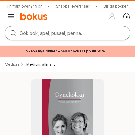
Fri frakt över 249 kr
•
Snabba leveranser
•
Billiga böcker
Sök bok, spel, pussel, penna...
Skapa nya rutiner – hälsoböcker upp till 50% →
Medicin
Medicin: allmänt