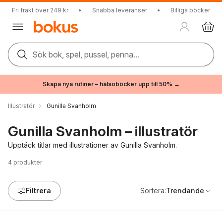
Fri frakt över 249 kr
•
Snabba leveranser
•
Billiga böcker
Sök bok, spel, pussel, penna...
Skapa nya rutiner – hälsoböcker upp till 50% →
Illustratör
Gunilla Svanholm
Gunilla Svanholm – illustratör
Upptäck titlar med illustrationer av Gunilla Svanholm.
4
produkter
Filtrera
Sortera:
Trendande