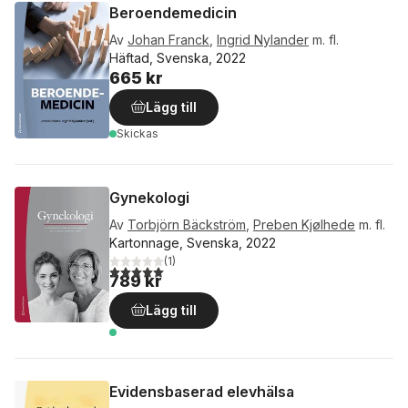
Beroendemedicin
Av
Johan Franck
,
Ingrid Nylander
m. fl.
Häftad, Svenska, 2022
665 kr
Lägg till
Skickas
Gynekologi
Av
Torbjörn Bäckström
,
Preben Kjølhede
m. fl.
Kartonnage, Svenska, 2022
(
1
)
5,0
utav 5 stjärnor. Totalt antal röster:
789 kr
Lägg till
Evidensbaserad elevhälsa