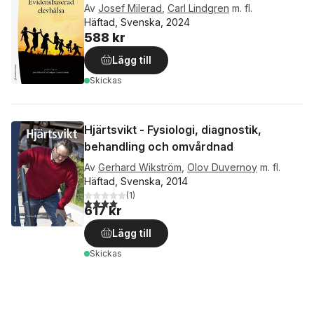
Av
Josef Milerad
,
Carl Lindgren
m. fl.
Häftad, Svenska, 2024
588 kr
Lägg till
Skickas
Hjärtsvikt - Fysiologi, diagnostik,
behandling och omvårdnad
Av
Gerhard Wikström
,
Olov Duvernoy
m. fl.
Häftad, Svenska, 2014
(
1
)
4,0
utav 5 stjärnor. Totalt antal röster:
617 kr
Lägg till
Skickas