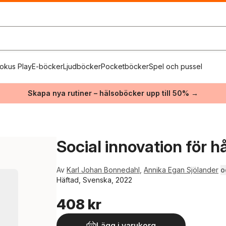
okus Play
E-böcker
Ljudböcker
Pocketböcker
Spel och pussel
Skapa nya rutiner – hälsoböcker upp till 50% →
Social innovation för h
Av
Karl Johan Bonnedahl
,
Annika Egan Sjölander
o
Häftad, Svenska, 2022
408 kr
Lägg i varukorg