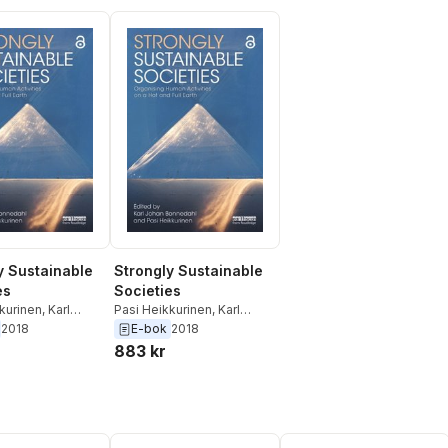
y Sustainable
Strongly Sustainable
es
Societies
kurinen
,
Karl
Pasi Heikkurinen
,
Karl
nnedahl
Johan Bonnedahl
2018
E-bok
2018
883 kr