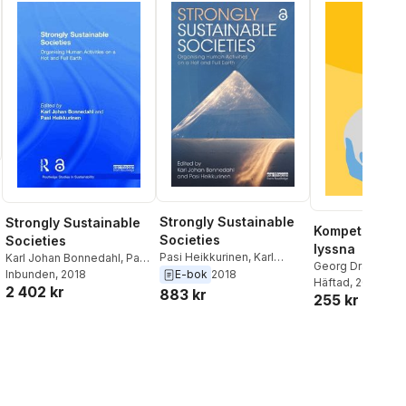
Strongly Sustainable
Strongly Sustainable
Kompetensen 
Societies
Societies
lyssna
Pasi Heikkurinen
,
Karl
Karl Johan Bonnedahl
,
Pasi
Georg Drakos
,
He
Johan Bonnedahl
Heikkurinen
Inbunden
, 2018
E-bok
2018
Bani-Shoraka
Häftad
, 2018
,
An
2 402 kr
883 kr
255 kr
Charlotte Keiller 
Stanislaw Przybyl
Linder
,
Karin Ren
Katrin Rosemays
Gunilla Rydén
,
Ni
Svensson