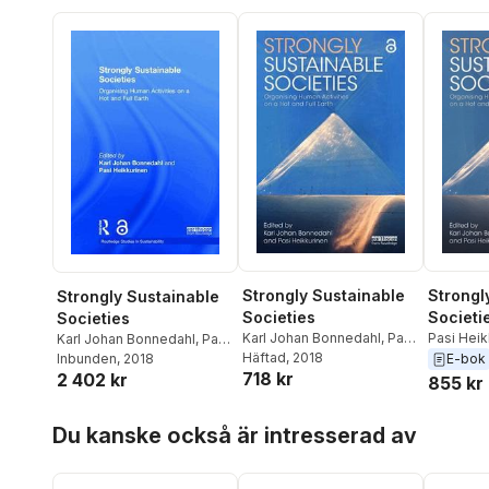
Strongly Sustainable
Strongl
Strongly Sustainable
Societies
Societi
Societies
Karl Johan Bonnedahl
,
Pasi
Pasi Heik
Karl Johan Bonnedahl
,
Pasi
Heikkurinen
Häftad
, 2018
Johan Bo
Heikkurinen
Inbunden
, 2018
E-bok
718 kr
2 402 kr
855 kr
Hoppa över listan
Du kanske också är intresserad av