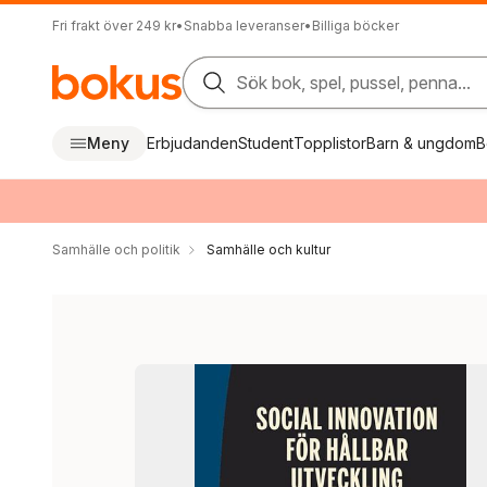
Fri frakt över 249 kr
•
Snabba leveranser
•
Billiga böcker
Sök bok, spel, pussel, penna...
Meny
Erbjudanden
Student
Topplistor
Barn & ungdom
B
Samhälle och politik
Samhälle och kultur