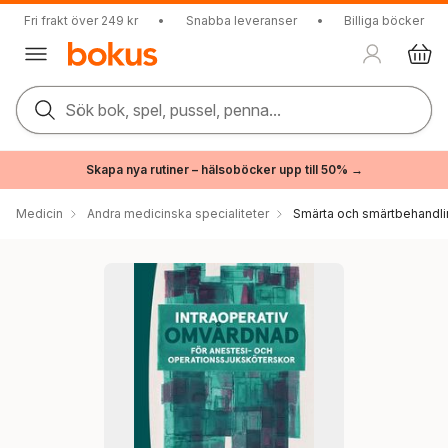
Fri frakt över 249 kr
•
Snabba leveranser
•
Billiga böcker
Sök bok, spel, pussel, penna...
Skapa nya rutiner – hälsoböcker upp till 50% →
Medicin
Andra medicinska specialiteter
Smärta och smärtbehandl