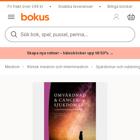
Fri frakt över 249 kr
•
Snabba leveranser
•
Billiga böcker
Sök bok, spel, pussel, penna...
Skapa nya rutiner – hälsoböcker upp till 50% →
Medicin
Klinisk medicin och internmedicin
Sjukdomar och rubbnin