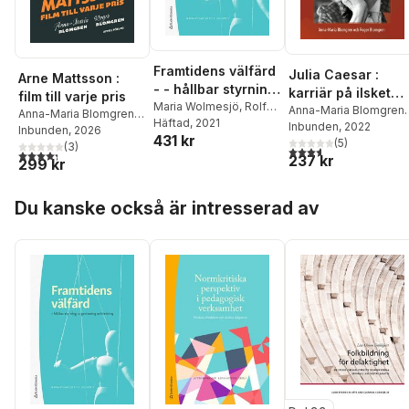
Framtidens välfärd
Julia Caesar :
Arne Mattsson :
- - hållbar styrning,
karriär på ilsket
film till varje pris
organisering och
Maria Wolmesjö
,
Rolf
humör
Anna-Maria Blomgren
,
Anna-Maria Blomgren
,
Solli
Häftad
,
Petra Angervall
, 2021
,
ledning
Roger Blomgren
Inbunden
, 2022
Roger Blomgren
Inbunden
, 2026
431 kr
Richard Baldwin
,
(
5
)
(
3
)
3,6
utav 5 stjärnor. Tota
4,3
utav 5 stjärnor. Totalt antal röster:
Catharina Bjørkquist
,
237 kr
299 kr
Roger Blomgren
,
Magdalena Elmersjö
,
Hoppa över listan
Du kanske också är intresserad av
Nomie Eriksson
,
Magnus Fredriksson
,
Mikael Löfström
,
Josef
Pallas
,
Helge Ramsdal
,
Johan Sundeen
,
Elisabeth Sundin