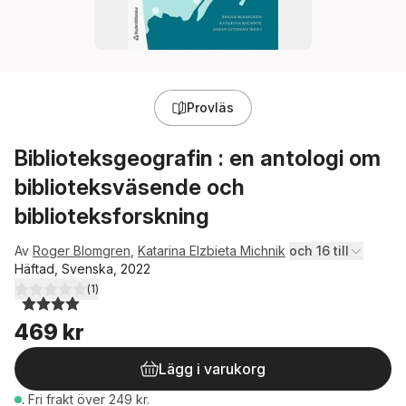
Provläs
Biblioteksgeografin : en antologi om
biblioteksväsende och
biblioteksforskning
Av
Roger Blomgren
,
Katarina Elzbieta Michnik
och 16 till
Häftad, Svenska, 2022
(
1
)
4,0
utav 5 stjärnor. Totalt antal röster:
469 kr
Lägg i varukorg
.
Fri frakt över 249 kr.