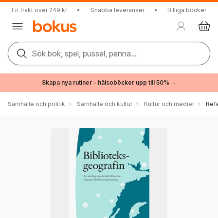
Fri frakt över 249 kr
•
Snabba leveranser
•
Billiga böcker
Sök bok, spel, pussel, penna...
Skapa nya rutiner – hälsoböcker upp till 50% →
Samhälle och politik
Samhälle och kultur
Kultur och medier
Ref