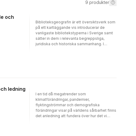
9
produkter
de och
Biblioteksgeografin är ett översiktsverk som
på ett kartläggande vis introducerar de
vanligaste bibliotekstyperna i Sverige samt
sätter in dem i relevanta begreppsliga,
juridiska och historiska sammanhang. I
antologin presenteras och analyseras ett
stort antal bibliotekskategorier såsom folk-,
national-, skol-, företags- och
sjukhusbibliotek.Boken visar på bredden och
komplexiteten som ryms inom det samlade
biblioteksväsendet och på den mångfald av
perspektiv som kännetecknar forskningen
inom fältet. Författarnas skiftande bakgrund
och ledning
och kompetenser skapar en ändamålsenlig
I en tid då megatrender som
blandning av teoretiska och praktiska
klimatförändringar, pandemier,
infallsvinklar på biblioteksverksamheten,
flyktingströmmar och demografiska
med ingångar av såväl humanvetenskapligt
förändringar visar på världens sårbarhet finns
som samhällsveten­skapligt
det anledning att fundera över hur det vi
slag.Biblioteksgeografin vänder sig i första
kallar välfärd varit, är och kommer att bli.I den
hand till studenter på grund­­­­l­äggande och
här boken sätter vi spaning på styrning,
avancerad nivå i biblioteks- och
organisering och ledarskapande inom