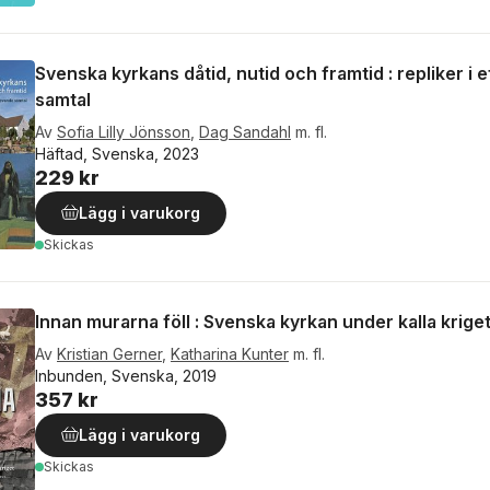
Svenska kyrkans dåtid, nutid och framtid : repliker i 
samtal
Av
Sofia Lilly Jönsson
,
Dag Sandahl
m. fl.
Häftad, Svenska, 2023
229 kr
Lägg i varukorg
Skickas
Innan murarna föll : Svenska kyrkan under kalla krige
Av
Kristian Gerner
,
Katharina Kunter
m. fl.
Inbunden, Svenska, 2019
357 kr
Lägg i varukorg
Skickas