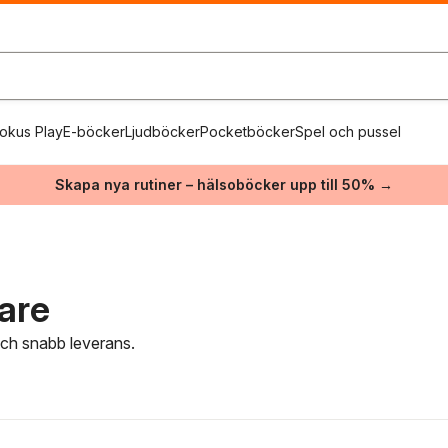
okus Play
E-böcker
Ljudböcker
Pocketböcker
Spel och pussel
Skapa nya rutiner – hälsoböcker upp till 50% →
are
 och snabb leverans.