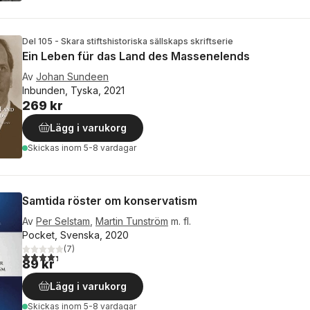
Del 105 - Skara stiftshistoriska sällskaps skriftserie
Ein Leben für das Land des Massenelends
Av
Johan Sundeen
Inbunden, Tyska, 2021
269 kr
Lägg i varukorg
Skickas
inom 5-8 vardagar
Samtida röster om konservatism
Av
Per Selstam
,
Martin Tunström
m. fl.
Pocket, Svenska, 2020
(
7
)
4,3
utav 5 stjärnor. Totalt antal röster:
89 kr
Lägg i varukorg
Skickas
inom 5-8 vardagar