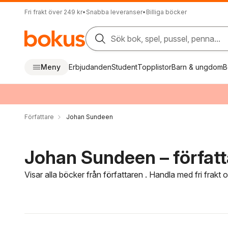
Fri frakt över 249 kr
•
Snabba leveranser
•
Billiga böcker
Sök bok, spel, pussel, penna...
Meny
Erbjudanden
Student
Topplistor
Barn & ungdom
B
Författare
Johan Sundeen
Johan Sundeen – författ
Visar alla böcker från författaren . Handla med fri frakt
Hoppa över filtreringsmeny