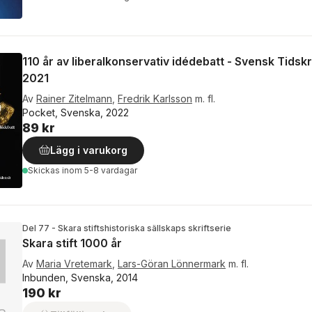
110 år av liberalkonservativ idédebatt - Svensk Tidskr
2021
Av
Rainer Zitelmann
,
Fredrik Karlsson
m. fl.
Pocket, Svenska, 2022
89 kr
Lägg i varukorg
Skickas
inom 5-8 vardagar
Del 77 - Skara stiftshistoriska sällskaps skriftserie
Skara stift 1000 år
Av
Maria Vretemark
,
Lars-Göran Lönnermark
m. fl.
Inbunden, Svenska, 2014
190 kr