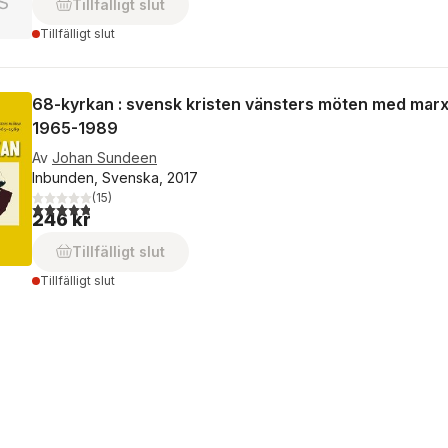
Tillfälligt slut
Tillfälligt slut
68-kyrkan : svensk kristen vänsters möten med mar
1965-1989
Av
Johan Sundeen
Inbunden, Svenska, 2017
(
15
)
4,8
utav 5 stjärnor. Totalt antal röster:
246 kr
Tillfälligt slut
Tillfälligt slut