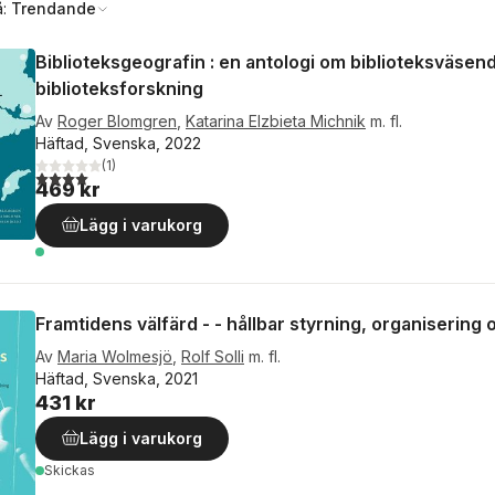
å:
Trendande
Biblioteksgeografin : en antologi om biblioteksväsen
biblioteksforskning
Av
Roger Blomgren
,
Katarina Elzbieta Michnik
m. fl.
Häftad, Svenska, 2022
(
1
)
4,0
utav 5 stjärnor. Totalt antal röster:
469 kr
Lägg i varukorg
Framtidens välfärd - - hållbar styrning, organisering 
Av
Maria Wolmesjö
,
Rolf Solli
m. fl.
Häftad, Svenska, 2021
431 kr
Lägg i varukorg
Skickas