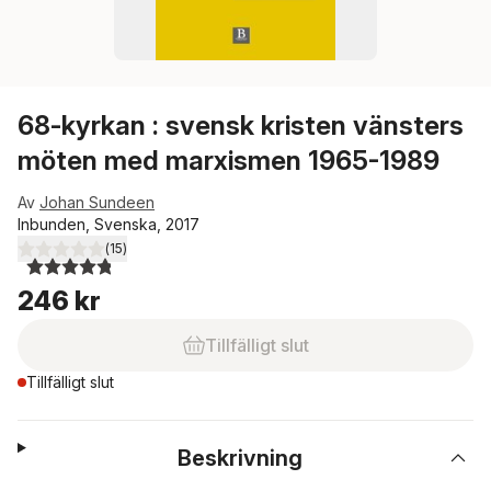
68-kyrkan : svensk kristen vänsters
möten med marxismen 1965-1989
Av
Johan Sundeen
Inbunden, Svenska, 2017
(
15
)
4,8
utav 5 stjärnor. Totalt antal röster:
246 kr
Tillfälligt slut
Tillfälligt slut
Beskrivning