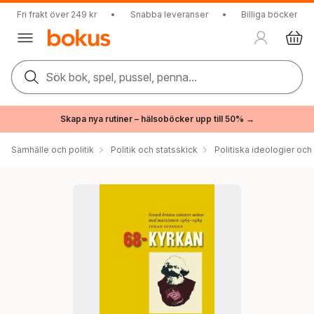
Fri frakt över 249 kr
•
Snabba leveranser
•
Billiga böcker
Sök bok, spel, pussel, penna...
Skapa nya rutiner – hälsoböcker upp till 50% →
Samhälle och politik
Politik och statsskick
Politiska ideologier och