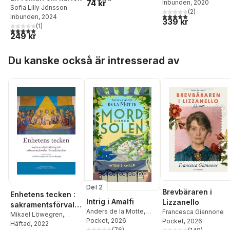
74 kr
Lilly Jönsson
Inbunden
, 2020
,
Gunnel
Borg
,
Marie Alvhäll
,
Sofia Lilly Jönsson
Fagius
,
Jan Bruér
(
2
)
Katriina Fyrlund
,
Kiki
5,0
utav 5 stjärnor. Tota
Inbunden
, 2024
339 kr
Pettersson
,
Sofia Lilly
(
1
)
5,0
utav 5 stjärnor. Totalt antal röster:
Jönsson
,
Eva Hamberg
,
249 kr
Ingegerd Källström
,
Ann
Lång
,
Anna Greek
,
Hoppa över listan
Kerstin Persson
Du kanske också är intresserad av
Del 2
Brevbäraren i
Enhetens tecken :
Intrig i Amalfi
Lizzanello
sakramentsförvaltn
Anders de la Motte
,
Francesca Giannone
ing och
Mikael Löwegren
,
Anette de la Motte
Pocket
, 2026
Pocket
, 2026
Markus Hagberg
Häftad
, 2022
,
Ingrid
sakramentsfromhet
(
76
)