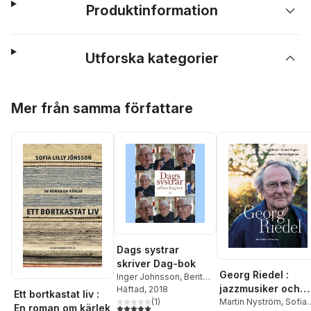
Produktinformation
Utforska kategorier
Hoppa över listan
Mer från samma författare
Dags systrar
skriver Dag-bok
Georg Riedel :
Inger Johnsson
,
Berit
jazzmusiker och
Simonsson
Häftad
, 2018
,
Johanna
Ett bortkastat liv :
kompositör
Martin Nyström
,
Sofia
Andersson
(
1
)
,
Annika
5,0
utav 5 stjärnor. Totalt antal röster:
En roman om kärlek