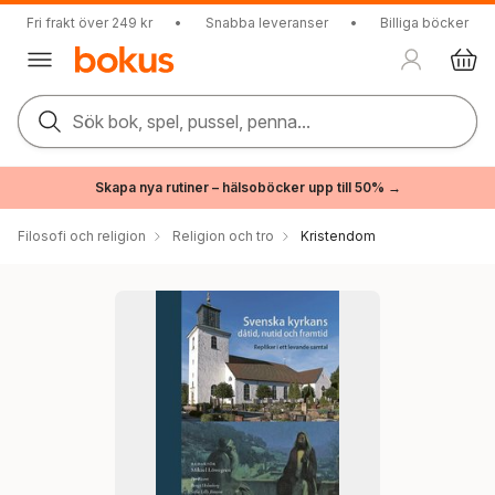
Fri frakt över 249 kr
•
Snabba leveranser
•
Billiga böcker
Sök bok, spel, pussel, penna...
Skapa nya rutiner – hälsoböcker upp till 50% →
Filosofi och religion
Religion och tro
Kristendom