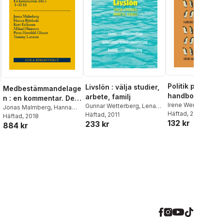
Politik på riktig
Livslön : välja studier,
Medbestämmandelage
handbok för s
arbete, familj
n : en kommentar. Del
ingenjörer
Irene Wennemo
Gunnar Wetterberg
,
Lena
I, 1-32 §§
Jonas Malmberg
,
Hanna
Häftad
, 2022
Granqvist
Häftad
, 2011
,
Håkan Regnér
,
Björknäs
Häftad
, 2018
,
Kurt Eriksson
,
132 kr
233 kr
Thomas Ljunglöf
,
Eva
884 kr
Mikael Hansson
,
Petra
Löfbom
,
Ossian
Herzfeld Olsson
,
Tommy
Wennström
Larsson