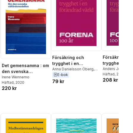
Försäkring oc
Försäkring och
trygghet i en
trygghet i en
Det gemensamma : om
förändrad vär
Anders Johanss
förändrad värld
Anna Danielsson Öberg
,
den svenska
Danielsson Öber
Häftad
, 2019
Anders Johansson
,
Irene
E-bok
välfärdsmodellen
Irene Wennemo
208 kr
Wennemo
,
Alf S
Wennemo
,
Alf Sjöblom
,
79 kr
Häftad
, 2020
Håkan Svärdman
Håkan Svärdman
al röster:
220 kr