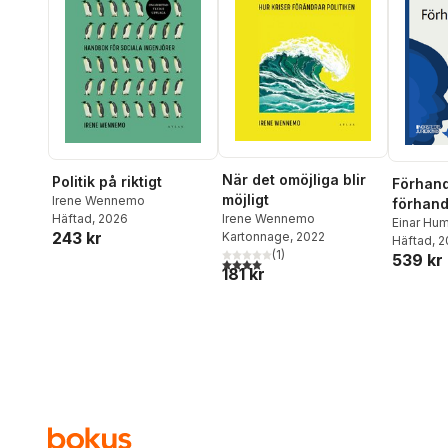
När det omöjliga blir
Politik på riktigt
Förhand
möjligt
Irene Wennemo
förhand
Irene Wennemo
Häftad
, 2026
arbetsli
Einar Hum
243 kr
Kartonnage
, 2022
Hellströ
Häftad
, 
(
1
)
539 kr
Stenmo
4,0
utav 5 stjärnor. Totalt antal röster:
181 kr