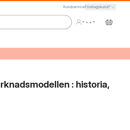
Kundservice
Företagskund?
knadsmodellen : historia,