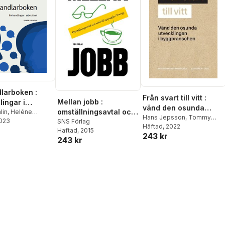
Movitz
,
Roland Paulsen
,
Lisa Schmidt
,
Per
Sederblad
,
John Sjöström
,
Egil J. Skorstad
,
Michael
Tåhlin
,
Ylva Ulfsdotter
Eriksson
,
Irene Wennemo
larboken :
Från svart till vitt :
Mellan jobb :
lingar i
vänd den osunda
omställningsavtal och
vet
lin
,
Heléne
utvecklingen i
Hans Jepsson
,
Tommy
m Persson
2023
,
Jonas
stöd till uppsagda i
SNS Förlag
Larsson
Häftad
, 2022
,
Susanna Ribrant
,
byggbranschen
Häftad
, 2015
Sverige
243 kr
Lars-Olof Pettersson
,
243 kr
Svante Hagman
,
Anders
Ferbe
,
Marie Thelander
Bellhag
,
Ann-Marie Begler
,
Stefan Attefall