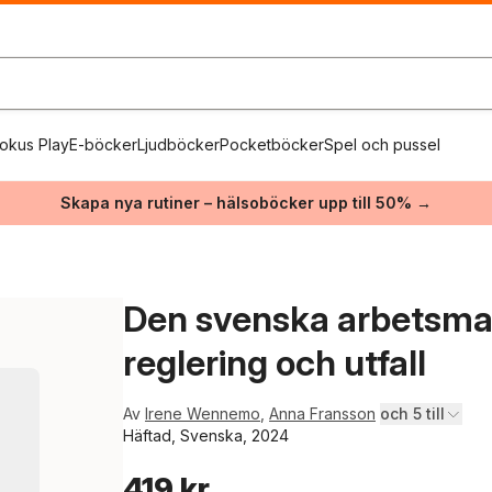
okus Play
E-böcker
Ljudböcker
Pocketböcker
Spel och pussel
Skapa nya rutiner – hälsoböcker upp till 50% →
Den svenska arbetsmar
reglering och utfall
Av
Irene Wennemo
,
Anna Fransson
och 5 till
Häftad, Svenska, 2024
419 kr