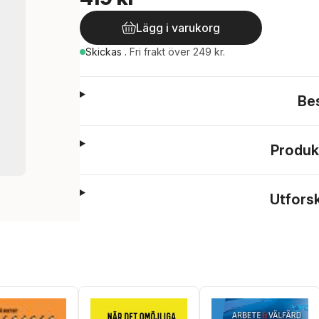
Lägg i varukorg
Skickas
.
Fri frakt över 249 kr.
Be
Produk
Utfors