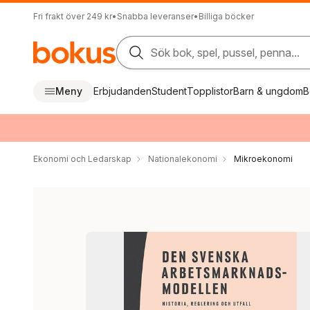
Fri frakt över 249 kr
•
Snabba leveranser
•
Billiga böcker
Sök bok, spel, pussel, penna...
Meny
Erbjudanden
Student
Topplistor
Barn & ungdom
B
Ekonomi och Ledarskap
Nationalekonomi
Mikroekonomi