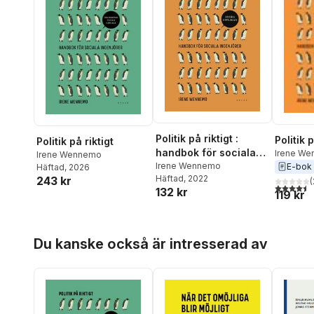
Politik på riktigt :
Politik p
Politik på riktigt
handbok för sociala
Irene W
Irene Wennemo
ingenjörer
Irene Wennemo
E-bok
Häftad
, 2026
Häftad
, 2022
243 kr
(
4,5
utav 5 
132 kr
119 kr
Hoppa över listan
Du kanske också är intresserad av