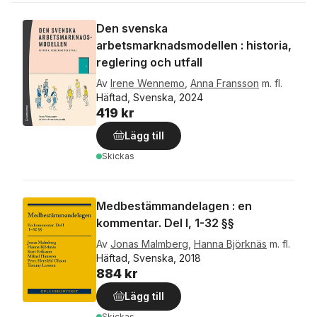
Den svenska
arbetsmarknadsmodellen : historia,
reglering och utfall
Av
Irene Wennemo
,
Anna Fransson
m. fl.
Häftad, Svenska, 2024
419 kr
Lägg till
Skickas
Medbestämmandelagen : en
kommentar. Del I, 1-32 §§
Av
Jonas Malmberg
,
Hanna Björknäs
m. fl.
Häftad, Svenska, 2018
884 kr
Lägg till
Skickas