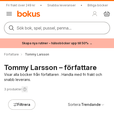
Fri frakt över 249 kr
•
Snabba leveranser
•
Billiga böcker
Sök bok, spel, pussel, penna...
Skapa nya rutiner – hälsoböcker upp till 50% →
Författare
Tommy Larsson
Tommy Larsson – författare
Visar alla böcker från författaren . Handla med fri frakt och
snabb leverans.
3
produkter
Filtrera
Sortera:
Trendande