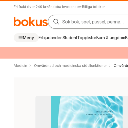
Fri frakt över 249 kr
•
Snabba leveranser
•
Billiga böcker
Sök bok, spel, pussel, penna...
Meny
Erbjudanden
Student
Topplistor
Barn & ungdom
B
Medicin
Omvårdnad och medicinska stödfunktioner
Omvård