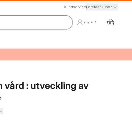
Kundservice
Företagskund?
h vård : utveckling av
e