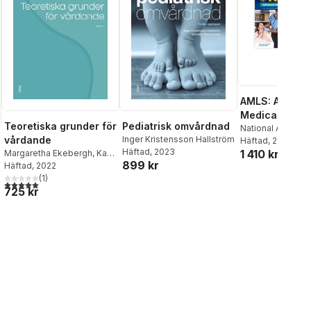
AMLS: Advanc
Medical Life S
Teoretiska grunder för
Pediatrisk omvårdnad
Paperback Te
National Associat
vårdande
Inger Kristensson Hallström
Emergency Medi
Häftad
, 2024
Paperback Co
Häftad
, 2023
1 410 kr
Technicians (NA
Margaretha Ekebergh
,
Karin
Manual
899 kr
Dahlberg
Häftad
, 2022
(
1
)
5,0
utav 5 stjärnor. Totalt antal röster:
al röster:
725 kr