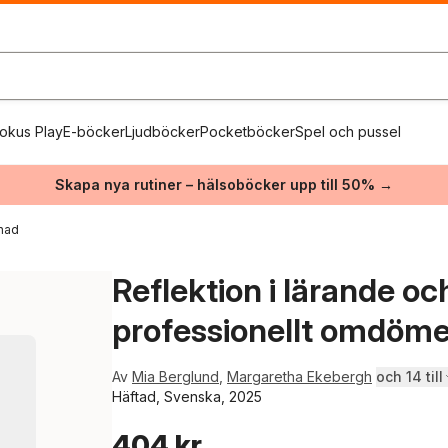
okus Play
E-böcker
Ljudböcker
Pocketböcker
Spel och pussel
Skapa nya rutiner – hälsoböcker upp till 50% →
nad
Reflektion i lärande oc
professionellt omdöm
Av
Mia Berglund
,
Margaretha Ekebergh
och 14 till
Häftad, Svenska, 2025
404 kr