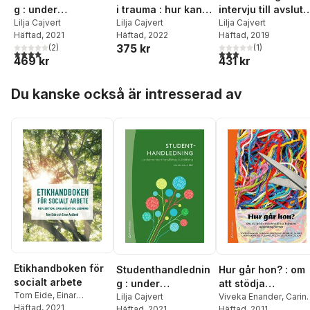
g : under
i trauma : hur kan vi
intervju till avsluta
verksamhetsförlag
Lilja Cajvert
bemöta
Lilja Cajvert
uppdrag
Lilja Cajvert
Häftad
, 2021
Häftad
, 2022
Häftad
, 2019
d utbildning
traumadrabbade
375 kr
(
2
)
(
1
)
individer?
4,0
utav 5 stjärnor. Totalt antal röster:
3,0
utav 5 stjärnor. Tota
469 kr
431 kr
Hoppa över listan
Du kanske också är intresserad av
Etikhandboken för
Studenthandlednin
Hur går hon? : om
socialt arbete
g : under
att stödja
Tom Eide
,
Einar
verksamhetsförlag
Lilja Cajvert
misshandlade
Viveka Enander
,
Carin
Aadland
Häftad
, 2021
Häftad
, 2021
Holmberg
Häftad
, 2011
,
Julia Fries
,