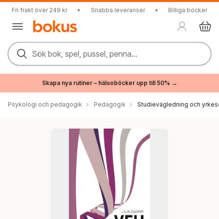
Fri frakt över 249 kr
•
Snabba leveranser
•
Billiga böcker
Sök bok, spel, pussel, penna...
Skapa nya rutiner – hälsoböcker upp till 50% →
Psykologi och pedagogik
Pedagogik
Studievägledning och yrkes