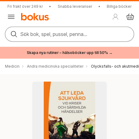
Fri frakt över 249 kr
•
Snabba leveranser
•
Billiga böcker
Sök bok, spel, pussel, penna...
Skapa nya rutiner – hälsoböcker upp till 50% →
Medicin
Andra medicinska specialiteter
Olycksfalls- och akutmedi