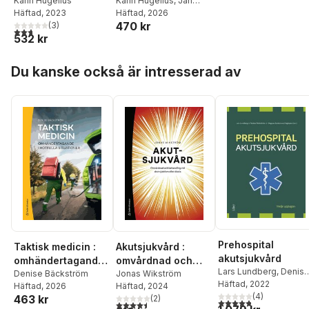
särskilda
Karin Hugelius
Karin Hugelius
,
Jan
Häftad
, 2023
Tapani
Häftad
, 2026
händelser
470 kr
(
3
)
2,7
utav 5 stjärnor. Totalt antal röster:
532 kr
Hoppa över listan
Du kanske också är intresserad av
Prehospital
Taktisk medicin :
Akutsjukvård :
akutsjukvård
omhändertagande i
omvårdnad och
Lars Lundberg
,
Denis
hotfulla situationer
Denise Bäckström
behandling vid akut
Jonas Wikström
Bäckström
Häftad
, 2022
,
Magnus
Häftad
, 2026
Häftad
, 2024
sjukdom eller
Andersson Hagiwara
(
4
)
463 kr
(
2
)
skada
4,8
utav 5 stjärnor. Tota
4,5
utav 5 stjärnor. Totalt antal röster: