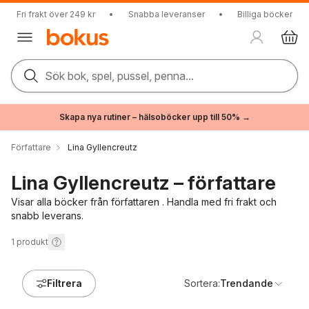
Fri frakt över 249 kr
•
Snabba leveranser
•
Billiga böcker
Sök bok, spel, pussel, penna...
Skapa nya rutiner – hälsoböcker upp till 50% →
Författare
Lina Gyllencreutz
Lina Gyllencreutz – författare
Visar alla böcker från författaren . Handla med fri frakt och
snabb leverans.
1
produkt
Filtrera
Sortera:
Trendande