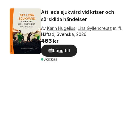
Att leda sjukvård vid kriser och
särskilda händelser
Av
Karin Hugelius
,
Lina Gyllencreutz
m. fl.
Häftad, Svenska, 2026
463 kr
Lägg till
Skickas