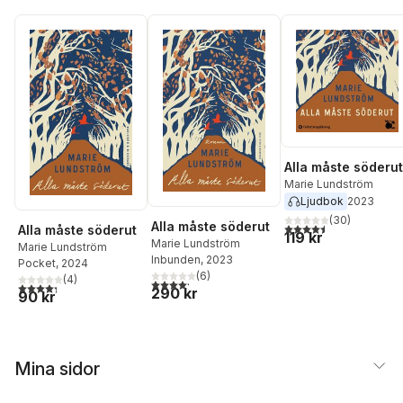
Alla måste söderut
Marie Lundström
Ljudbok
2023
(
30
)
Alla måste söderut
4,5
utav 5 stjärnor. Tota
Alla måste söderut
119 kr
Marie Lundström
Marie Lundström
Inbunden
, 2023
Pocket
, 2024
(
6
)
(
4
)
4,2
utav 5 stjärnor. Totalt antal röster:
4,3
utav 5 stjärnor. Totalt antal röster:
290 kr
90 kr
Mina sidor