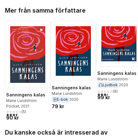
Hoppa över listan
Mer från samma författare
Sanningens kalas
Marie Lundström
Ljudbok
2020
Sanningens kalas
(
8
)
Marie Lundström
3,4
utav 5 stjärnor. Tota
Sanningens kalas
99 kr
E-bok
2020
Marie Lundström
79 kr
Pocket
, 2021
(
5
)
3,6
utav 5 stjärnor. Totalt antal röster:
90 kr
Hoppa över listan
Du kanske också är intresserad av