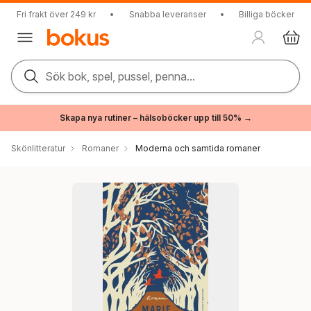
Fri frakt över 249 kr
•
Snabba leveranser
•
Billiga böcker
Sök bok, spel, pussel, penna...
Skapa nya rutiner – hälsoböcker upp till 50% →
Skönlitteratur
Romaner
Moderna och samtida romaner