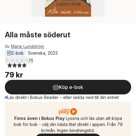
Alla måste söderut
Av
Marie Lundström
E-bok
Svenska
, 
2023
(
1
)
4,0
utav 5 stjärnor. Totalt antal röster:
79 kr
Köp e-bok
Läs direkt i Bokus Reader – eller ladda ned till din enhet
Finns även i Bokus Play
Lyssna och läs utan att köpa
bok för bok - välj din nästa titel direkt i appen. Från 79
kr/mån. Ingen bindningstid.