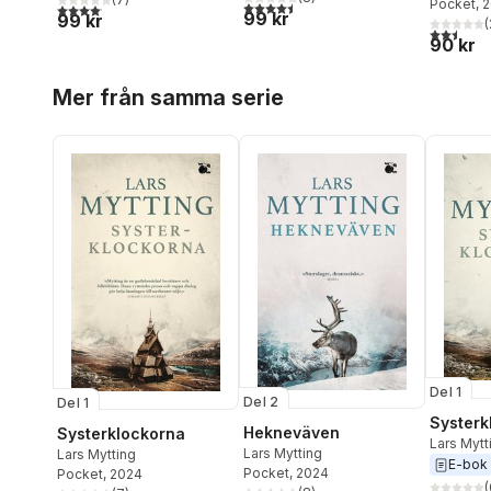
Pocket
, 
4,5
utav 5 stjärnor. Totalt antal röster:
4,1
utav 5 stjärnor. Totalt antal röster:
99 kr
99 kr
(
2,5
utav 5 
90 kr
Hoppa över listan
Mer från samma serie
Del 1
Del 2
Del 1
Systerk
Hekneväven
Systerklockorna
Lars Mytt
Lars Mytting
Lars Mytting
E-bok
Pocket
, 2024
Pocket
, 2024
(