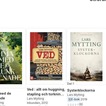
Del 1
Ved : allt om huggning,
Systerklockorna
med de
stapling och torkning -
Lars Mytting
ade
och vedeldningens
Lars Mytting
E-bok
2019
ing
Inbunden
, 2012
själ
(
6
)