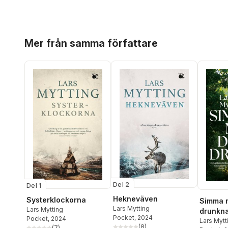
Hoppa över listan
Mer från samma författare
Del 2
Del 1
Hekneväven
Systerklockorna
Simma 
Lars Mytting
Lars Mytting
drunkn
Pocket
, 2024
Pocket
, 2024
Lars Mytt
(
8
)
(
7
)