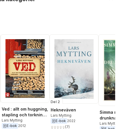
Del 2
Ved : allt om huggning,
Hekneväven
Simma med d
stapling och torkning -
Lars Mytting
drunknade
och vedeldningens
Lars Mytting
E-bok
2022
Lars Mytting
E-bok
2012
själ
(
7
)
E-bok
2015