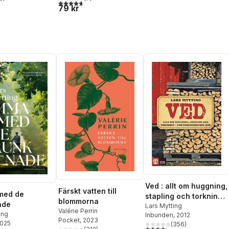
stjärnor. Totalt antal röster:
4,7
utav 5 stjärnor. Totalt antal röster:
79 kr
Ved : allt om huggning,
Färskt vatten till
med de
stapling och torkning -
blommorna
ade
och vedeldningens
Lars Mytting
Valérie Perrin
ing
Inbunden
, 2012
själ
Pocket
, 2023
2025
(
356
)
4,2
utav 5 stjärnor. Totalt ant