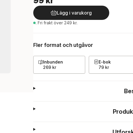
99 kr
Lägg i varukorg
.
Fri frakt över 249 kr.
Fler format och utgåvor
Inbunden
E-bok
269 kr
79 kr
Be
Produk
Utfors