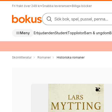
Fri frakt över 249 kr
•
Snabba leveranser
•
Billiga böcker
Sök bok, spel, pussel, penna...
Meny
Erbjudanden
Student
Topplistor
Barn & ungdom
B
Skönlitteratur
Romaner
Historiska romaner