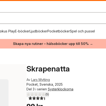
okus Play
E-böcker
Ljudböcker
Pocketböcker
Spel och pussel
Skapa nya rutiner – hälsoböcker upp till 50% →
Skrapenatta
Av
Lars Mytting
Pocket, Svenska, 2025
Del 3 i serien
Systerklockorna
(
5
)
4,4
utav 5 stjärnor. Totalt antal röster: