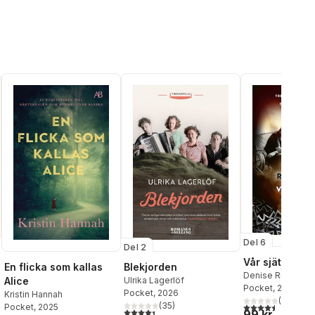
Del 6
Del 2
Vår sjätte att
En flicka som kallas
Blekjorden
Denise Rudberg
Alice
Ulrika Lagerlöf
Pocket
, 2026
Pocket
, 2026
Kristin Hannah
(
44
)
(
35
)
4,5
utav 5 stjärnor.
Pocket
, 2025
4,4
utav 5 stjärnor. Totalt antal röster:
99 kr
al röster: