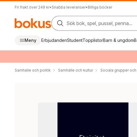
Fri frakt över 249 kr
•
Snabba leveranser
•
Billiga böcker
Sök bok, spel, pussel, penna...
Meny
Erbjudanden
Student
Topplistor
Barn & ungdom
B
Samhälle och politik
Samhälle och kultur
Sociala grupper och 