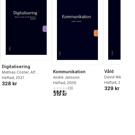
Digitalisering
Våld
Kommunikation
Mathias Cöster
,
Alf
David Wästerfors
André Jansson
Westelius
Häftad
, 2021
Häftad
, 2016
328 kr
Häftad
, 2009
329 kr
(
3
)
al röster:
4,3
utav 5 stjärnor. Totalt antal röster:
319 kr