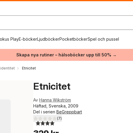
okus Play
E-böcker
Ljudböcker
Pocketböcker
Spel och pussel
Skapa nya rutiner – hälsoböcker upp till 50% →
identitet
Etnicitet
Etnicitet
Av
Hanna Wikström
Häftad, Svenska, 2009
Del i serien
BeGreppbart
(
7
)
4,0
utav 5 stjärnor. Totalt antal röster: