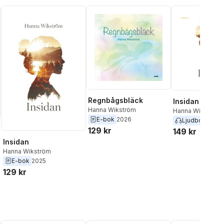
Regnbågsbläck
Insidan
Hanna Wikström
Hanna Wikström
E-bok
2026
Ljudbok
2026
129 kr
149 kr
Insidan
Hanna Wikström
E-bok
2025
129 kr
al röster: