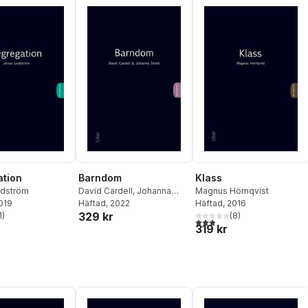
tion
Barndom
Klass
ndström
David Cardell
,
Johanna
Magnus Hörnqvist
2019
Sköld
Häftad
, 2022
Häftad
, 2016
329 kr
1
)
(
8
)
stjärnor. Totalt antal röster:
2,9
utav 5 stjärnor. Totalt ant
319 kr