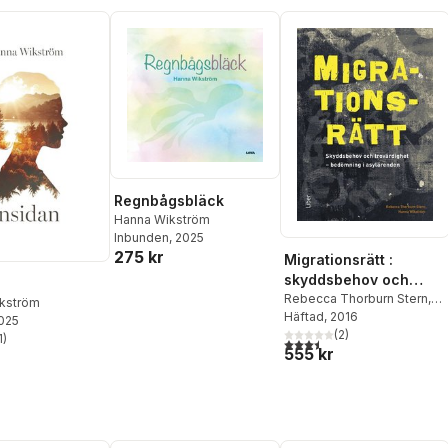
Regnbågsbläck
Hanna Wikström
Inbunden
, 2025
275 kr
Migrationsrätt :
skyddsbehov och
trovärdighet -
Rebecca Thorburn Stern
,
kström
Hanna Wikström
Häftad
, 2016
bedömning i
2025
(
2
)
1
)
asylärenden
3,5
utav 5 stjärnor. Totalt ant
stjärnor. Totalt antal röster:
555 kr