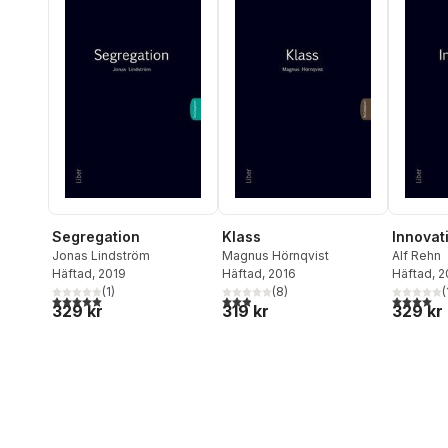
Segregation
Klass
Innovat
Jonas Lindström
Magnus Hörnqvist
Alf Rehn
Häftad
, 2019
Häftad
, 2016
Häftad
, 
(
1
)
(
8
)
(
5,0
utav 5 stjärnor. Totalt antal röster:
2,9
utav 5 stjärnor. Totalt antal röster:
4,0
utav 5 
329 kr
319 kr
329 kr