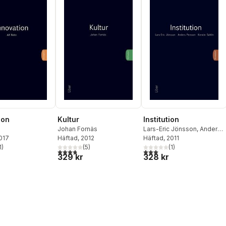
ion
Kultur
Institution
Johan Fornäs
Lars-Eric Jönsson
,
Anders
2017
Häftad
, 2012
Persson
Häftad
, 2011
,
Kerstin Sahlin
1
)
(
5
)
(
1
)
stjärnor. Totalt antal röster:
3,8
utav 5 stjärnor. Totalt antal röster:
3,0
utav 5 stjärnor. Totalt ant
329 kr
328 kr