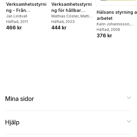
Verksamhetsstyrni
Verksamhetsstyrni
ng - Från
ng för hållbar
Hälsans styrning 
ekonomistyrning till
Jan Lindvall
utveckling
Mathias Cöster
,
Matti
arbetet
Häftad
, 2011
Skoog
Häftad
,
, 2023
Raine Isaksson
modern
Karin Johannisson
,
466 kr
444 kr
verksamhetsstyrnin
Mikael Holmqvist
Häftad
, 2006
,
g
376 kr
Christian Maravelias
,
Peter Korp
,
Johan
Hansson
,
Hans
Hasselbladh
,
Per
Skålén
,
Torkild
Thanem
,
Ulf Johanso
Maria Mårtensson
,
Peter Dobers
Mina sidor
Hjälp