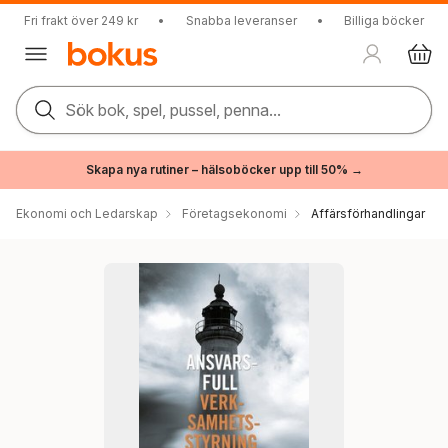
Fri frakt över 249 kr
•
Snabba leveranser
•
Billiga böcker
Sök bok, spel, pussel, penna...
Skapa nya rutiner – hälsoböcker upp till 50% →
Ekonomi och Ledarskap
Företagsekonomi
Affärsförhandlingar