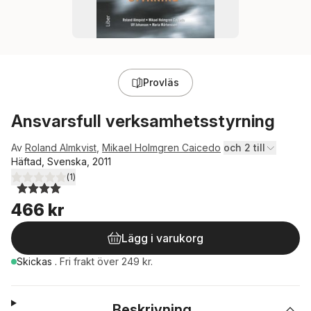
Provläs
Ansvarsfull verksamhetsstyrning
Av
Roland Almkvist
,
Mikael Holmgren Caicedo
och 2 till
Häftad, Svenska, 2011
(
1
)
4,0
utav 5 stjärnor. Totalt antal röster:
466 kr
Lägg i varukorg
Skickas
.
Fri frakt över 249 kr.
Beskrivning