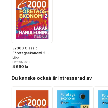
E2000 Classic
Företagsekonomi 2
Lärarhandledning med
Liber
Häftad
, 2013
CD
4 690 kr
Hoppa över listan
Du kanske också är intresserad av