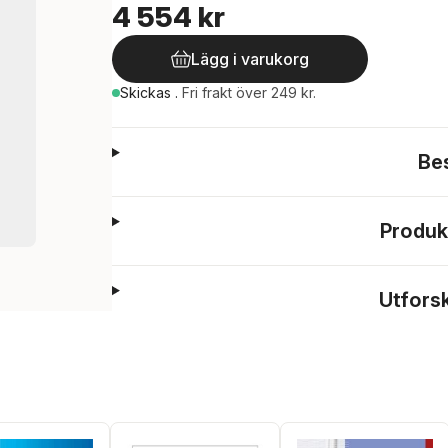
4 554 kr
Lägg i varukorg
Skickas
.
Fri frakt över 249 kr.
Be
Produk
Utfors