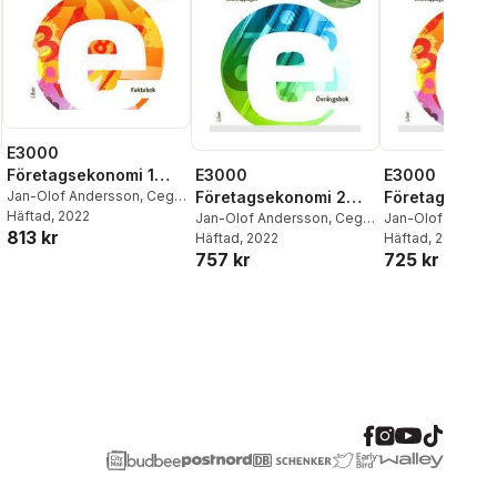
E3000
Företagsekonomi 1
E3000
E3000
Faktabok
Jan-Olof Andersson
,
Cege
Företagsekonomi 2
Företagsekono
Ekström
Häftad
, 2022
,
Rolf Jansson
,
Övningsbok
Jan-Olof Andersson
,
Cege
Kommentarer 
Jan-Olof Anders
813 kr
Jöran Enqvist
Ekström
Häftad
, 2022
,
Rolf Jansson
Ekström
Häftad
, 2022
,
Rolf Ja
lösningar
757 kr
725 kr