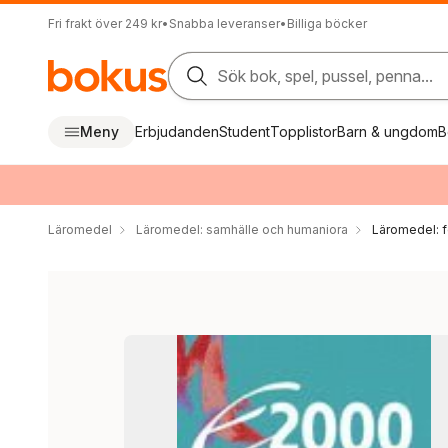
Fri frakt över 249 kr
•
Snabba leveranser
•
Billiga böcker
Sök bok, spel, pussel, penna...
Meny
Erbjudanden
Student
Topplistor
Barn & ungdom
B
Läromedel
Läromedel: samhälle och humaniora
Läromedel: 