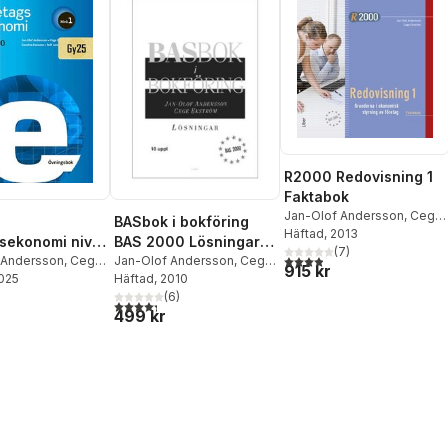
R2000 Redovisning 1
Faktabok
Jan-Olof Andersson
,
Cege
BASbok i bokföring
Ekström
Häftad
, 2013
sekonomi nivå
BAS 2000 Lösningar
(
7
)
3,9
utav 5 stjärnor. Totalt ant
gsbok
 Andersson
,
Cege
BAS 2000
Jan-Olof Andersson
,
Cege
915 kr
2025
Caroline Hansson
,
Ekström
Häftad
, 2010
sson
(
6
)
4,3
utav 5 stjärnor. Totalt antal röster:
499 kr