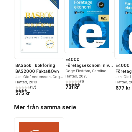
E4000
Företagsekonomi nivå
BASbok i bokföring
E4000
1 Faktabok
Cege Ekström
,
Caroline
BAS2000 Fakta&Övn
Företag
Hansson
Häftad
, 2025
,
Rolf Jansson
,
Jan-Olof Andersson
,
Cege
1 Övnin
Jan-Olof
Jan-Olof Andersson
(
1
)
Ekström
Häftad
, 2010
Ekström
Häftad
, 
,
5,0
utav 5 stjärnor. Totalt antal röster:
731 kr
677 kr
(
17
)
Rolf Jan
4,1
utav 5 stjärnor. Totalt antal röster:
575 kr
Hoppa över listan
Mer från samma serie