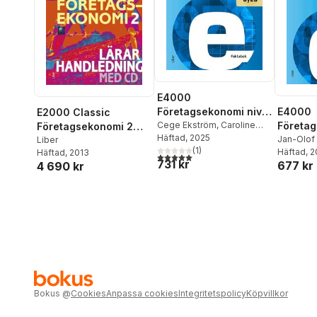
E4000
Företagsekonomi nivå
E4000
E2000 Classic
1 Faktabok
Cege Ekström
,
Caroline
Företag
Företagsekonomi 2
Hansson
Häftad
, 2025
,
Rolf Jansson
,
1 Övnin
Jan-Olof
Lärarhandledning med
Liber
Jan-Olof Andersson
(
1
)
Ekström
Häftad
, 
,
Häftad
, 2013
CD
5,0
utav 5 stjärnor. Totalt antal röster:
731 kr
677 kr
4 690 kr
Rolf Jan
Bokus
@
Cookies
Anpassa cookies
Integritetspolicy
Köpvillkor