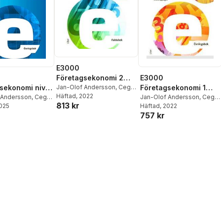
E3000
Företagsekonomi 2
E3000
Faktabok
Jan-Olof Andersson
,
Cege
sekonomi nivå
Företagsekonomi 1
Ekström
Häftad
, 2022
,
Rolf Jansson
gsbok
 Andersson
,
Cege
Övningsbok
Jan-Olof Andersson
,
Cege
813 kr
2025
Caroline Hansson
,
Ekström
Häftad
, 2022
,
Rolf Jansson
,
757 kr
sson
Jöran Enqvist