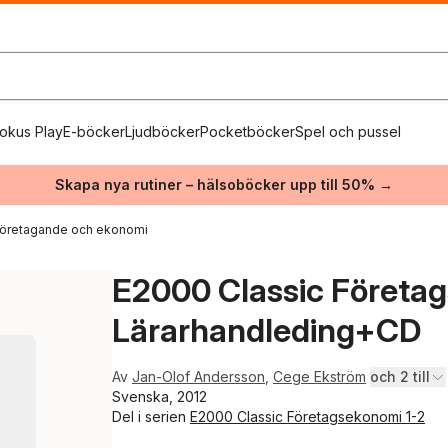
okus Play
E-böcker
Ljudböcker
Pocketböcker
Spel och pussel
Skapa nya rutiner – hälsoböcker upp till 50% →
företagande och ekonomi
E2000 Classic Företag
Lärarhandleding+CD
Av
Jan-Olof Andersson
,
Cege Ekström
och 2 till
Svenska, 2012
Del i serien
E2000 Classic Företagsekonomi 1-2