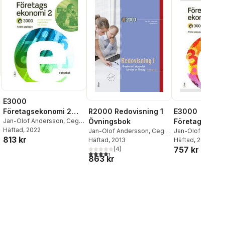
E3000
Företagsekonomi 2
R2000 Redovisning 1
E3000
Faktabok
Jan-Olof Andersson
,
Cege
Övningsbok
Företagsekono
Ekström
Häftad
, 2022
,
Rolf Jansson
al röster:
Jan-Olof Andersson
,
Cege
Övningsbok
Jan-Olof Anders
813 kr
Ekström
Häftad
, 2013
Ekström
Häftad
, 2022
,
Rolf Ja
757 kr
(
4
)
Jöran Enqvist
4,3
utav 5 stjärnor. Totalt antal röster:
863 kr