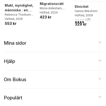
Migrationsrätt
Makt, myndighet,
Etnicitet
Mona Aldestam
,
människa : en
Hanna Wikström
Rebecca Thorburn
Häftad
, 2024
lärobok i speciell
Rebecca Thorburn
Häftad
, 2009
423 kr
Stern
Stern
Häftad
,
Ingrid Helmius
, 2026
,
förvaltningsrätt
(
7
)
4,0
utav 5 stjärnor. Tota
553 kr
Lars Bejstam
,
Therése
329 kr
Fridström Montoya
,
Ewa Axelsson
,
Lotta
Lerwall
,
Jan Darpö
Mina sidor
Hjälp
Om Bokus
Populärt