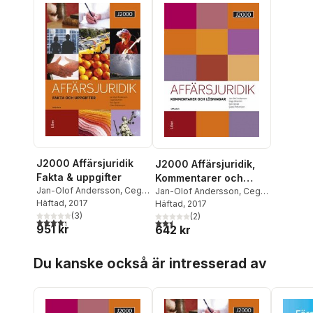
J2000 Affärsjuridik
J2000 Affärsjuridik,
Fakta & uppgifter
Kommentarer och
Jan-Olof Andersson
,
Cege
lösningar
Jan-Olof Andersson
,
Cege
Ekström
Häftad
, 2017
,
Dan Ogvall
,
Claes
Ekström
Häftad
, 2017
,
Dan Ogvall
,
Claes
Pettersson
(
3
)
Pettersson
(
2
)
4,3
utav 5 stjärnor. Totalt antal röster:
2,5
utav 5 stjärnor. Totalt antal röster:
951 kr
642 kr
Hoppa över listan
Du kanske också är intresserad av