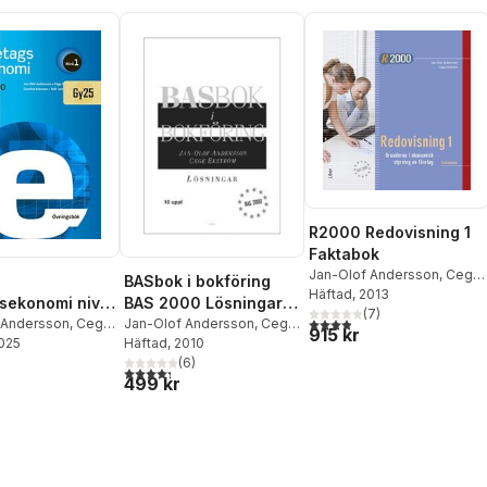
R2000 Redovisning 1
Faktabok
Jan-Olof Andersson
,
Cege
BASbok i bokföring
Ekström
Häftad
, 2013
sekonomi nivå
BAS 2000 Lösningar
(
7
)
3,9
utav 5 stjärnor. Totalt ant
gsbok
 Andersson
,
Cege
BAS 2000
Jan-Olof Andersson
,
Cege
915 kr
2025
Caroline Hansson
,
Ekström
Häftad
, 2010
sson
(
6
)
4,3
utav 5 stjärnor. Totalt antal röster:
499 kr