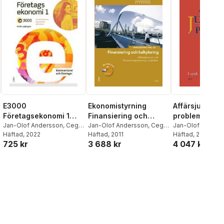
E3000
Ekonomistyrning
Affärsjuridisk
Företagsekonomi 1
Finansiering och
problem
Kommentarer och
Jan-Olof Andersson
,
Cege
kalkylering
Jan-Olof Andersson
,
Cege
Lärarhandled
Jan-Olof Anders
Ekström
Häftad
, 2022
,
Rolf Jansson
Ekström
Häftad
, 2011
Ekström
Häftad
, 2011
,
Olle Pa
lösningar
Handledning + cd
cd
725 kr
3 688 kr
4 047 kr
Krister Sundin