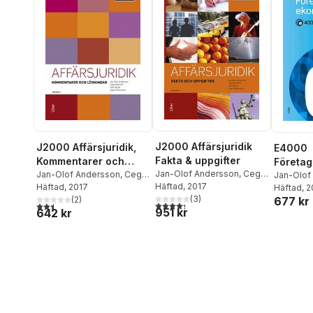
J2000 Affärsjuridik
J2000 Affärsjuridik,
E4000
Fakta & uppgifter
Kommentarer och
Företag
Jan-Olof Andersson
,
Cege
lösningar
Jan-Olof Andersson
,
Cege
1 Övnin
Jan-Olof
Ekström
Häftad
, 2017
,
Dan Ogvall
,
Claes
Ekström
Häftad
, 2017
,
Dan Ogvall
,
Claes
Ekström
Häftad
, 
,
Pettersson
(
3
)
677 kr
Pettersson
(
2
)
Rolf Jan
4,3
utav 5 stjärnor. Totalt antal röster:
2,5
utav 5 stjärnor. Totalt antal röster:
951 kr
642 kr