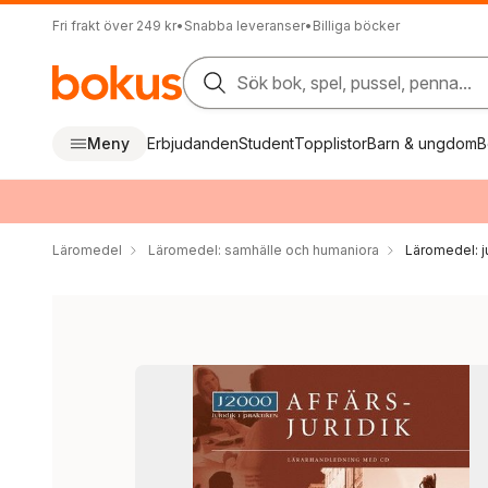
Fri frakt över 249 kr
•
Snabba leveranser
•
Billiga böcker
Sök bok, spel, pussel, penna...
Meny
Erbjudanden
Student
Topplistor
Barn & ungdom
B
Läromedel
Läromedel: samhälle och humaniora
Läromedel: ju