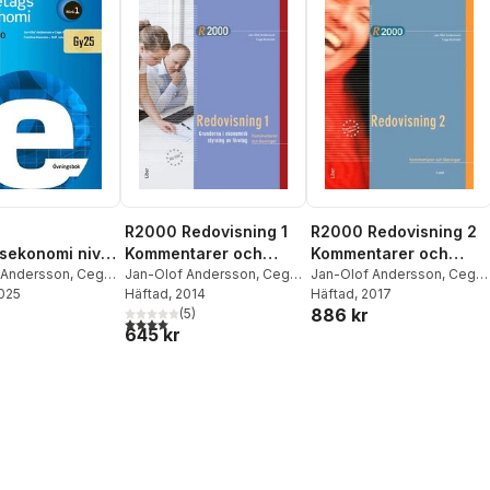
R2000 Redovisning 1
R2000 Redovisning 2
sekonomi nivå
Kommentarer och
Kommentarer och
gsbok
 Andersson
,
Cege
lösningar
Jan-Olof Andersson
,
Cege
lösningar
Jan-Olof Andersson
,
Cege
2025
Caroline Hansson
,
Ekström
Häftad
, 2014
Ekström
Häftad
, 2017
,
Göran Lückander
,
886 kr
sson
(
5
)
Ola Stålebrink
4,0
utav 5 stjärnor. Totalt antal röster:
645 kr