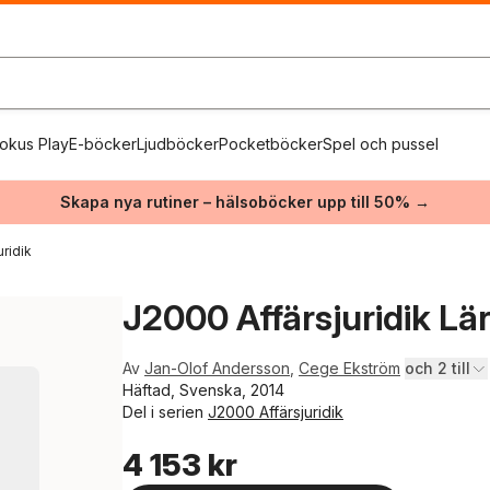
okus Play
E-böcker
Ljudböcker
Pocketböcker
Spel och pussel
Skapa nya rutiner – hälsoböcker upp till 50% →
ridik
J2000 Affärsjuridik L
Av
Jan-Olof Andersson
,
Cege Ekström
och 2 till
Häftad, Svenska, 2014
Del i serien
J2000 Affärsjuridik
4 153 kr