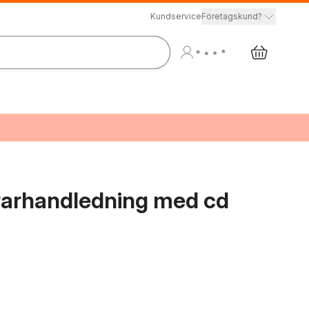
Kundservice
Företagskund?
ärarhandledning med cd