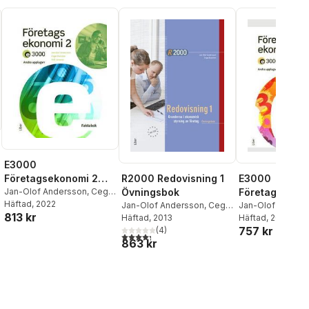
E3000
Företagsekonomi 2
R2000 Redovisning 1
E3000
Faktabok
Jan-Olof Andersson
,
Cege
Övningsbok
Företagsekono
Ekström
Häftad
, 2022
,
Rolf Jansson
al röster:
Jan-Olof Andersson
,
Cege
Övningsbok
Jan-Olof Anders
813 kr
Ekström
Häftad
, 2013
Ekström
Häftad
, 2022
,
Rolf Ja
757 kr
(
4
)
Jöran Enqvist
4,3
utav 5 stjärnor. Totalt antal röster:
863 kr