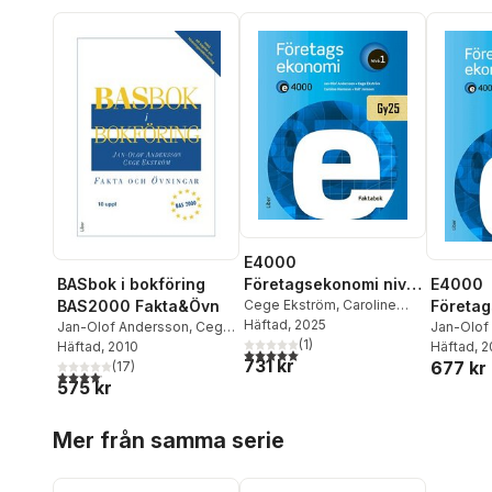
E4000
Företagsekonomi nivå
BASbok i bokföring
E4000
1 Faktabok
Cege Ekström
,
Caroline
BAS2000 Fakta&Övn
Företag
Hansson
Häftad
, 2025
,
Rolf Jansson
,
Jan-Olof Andersson
,
Cege
1 Övnin
Jan-Olof
Jan-Olof Andersson
(
1
)
Ekström
Häftad
, 2010
Ekström
Häftad
, 
,
5,0
utav 5 stjärnor. Totalt antal röster:
731 kr
677 kr
(
17
)
Rolf Jan
4,1
utav 5 stjärnor. Totalt antal röster:
575 kr
Hoppa över listan
Mer från samma serie