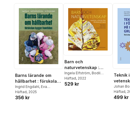
Barn och
naturvetenskap :
upptäcka, utforska
Ingela Elfström
,
Bodil
Teknik 
Barns lärande om
Nilsson
Häftad
, 2022
,
Lillemor Sterner
,
och lära i förskola och
vetensk
hållbarhet : förskolan
529 kr
Christina Wehner-Godée
skola
robotar
Johan Bo
bygger framtiden
Ingrid Engdahl
,
Eva
Haglund
Häftad
, 
,
Ärlemalm-Hagsér
Häftad
, 2025
,
Ingrid
maskin
499 kr
356 kr
Pernilla 
Pramling Samuelsson