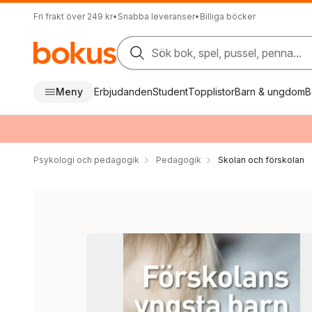
Fri frakt över 249 kr
•
Snabba leveranser
•
Billiga böcker
Sök bok, spel, pussel, penna...
Meny
Erbjudanden
Student
Topplistor
Barn & ungdom
B
Psykologi och pedagogik
Pedagogik
Skolan och förskolan