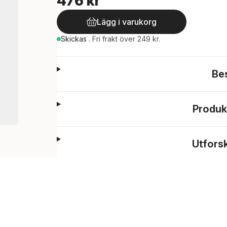
476 kr
Lägg i varukorg
Skickas
.
Fri frakt över 249 kr.
Be
Produk
Utfors