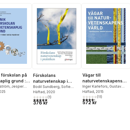
Vägar till
i förskolan på
Förskolans
naturvetenskapens
aplig grund :
naturvetenskap i
värld : ämneskunskap
Inger Karlefors
,
Gustav
 möter enkla
ström
,
Jesper
praktiken
Bodil Sundberg
,
Sofie
Helldén
Häftad
, 2015
,
Per Högström
,
2025
Jonas Hallström
,
Areljung
Häftad
, 2020
,
Karin Due
,
i didaktisk belysning
er
Gunnar Jonsson
(
11
)
,
Anna
Sundqvist
Christina Ottander
(
1
)
,
Britt
4,3
utav 5 stjärnor. Totalt ant
5,0
utav 5 stjärnor. Totalt antal röster:
572 kr
Vikström
376 kr
Tellgren