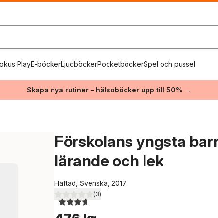
okus Play
E-böcker
Ljudböcker
Pocketböcker
Spel och pussel
Skapa nya rutiner – hälsoböcker upp till 50% →
Förskolans yngsta barn
lärande och lek
Häftad, Svenska, 2017
(
3
)
3,7
utav 5 stjärnor. Totalt antal röster: