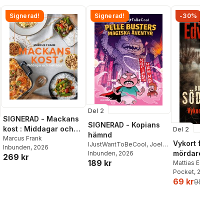
Signerad!
Signerad!
-30%
Del 2
SIGNERAD - Mackans
SIGNERAD - Kopians
kost : Middagar och
Del 2
hämnd
matlådor
Marcus Frank
Vykort från en
IJustWantToBeCool
,
Joel
Inbunden
, 2026
mördare
Adolphson
Inbunden
, 2026
,
Emil Ejdemo
269 kr
189 kr
Beer
,
Victor Beer
Mattias Edvards
al röster:
Pocket
, 2026
69 kr
99 kr