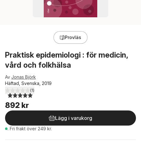
Provläs
Praktisk epidemiologi : för medicin,
vård och folkhälsa
Av
Jonas Björk
Häftad, Svenska, 2019
(
1
)
5,0
utav 5 stjärnor. Totalt antal röster:
892 kr
Lägg i varukorg
.
Fri frakt över 249 kr.