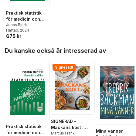
Praktisk statistik
för medicin och
hälsa
Jonas Björk
Häftad
, 2024
675 kr
Hoppa över listan
Du kanske också är intresserad av
Signerad!
SIGNERAD -
Praktisk statistik
Mackans kost :
Mina vänner
för medicin och
Middagar och
Marcus Frank