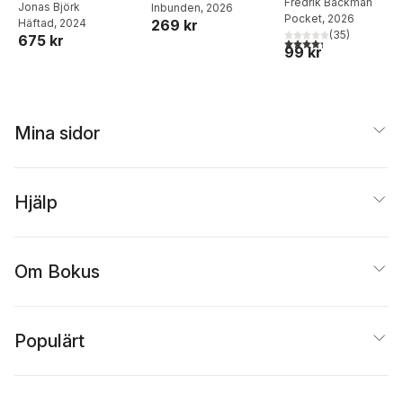
Fredrik Backman
hälsa
Jonas Björk
Inbunden
, 2026
matlådor
Pocket
, 2026
269 kr
Häftad
, 2024
(
35
)
675 kr
4,3
utav 5 stjärnor. Tota
99 kr
Mina sidor
Hjälp
Om Bokus
Populärt