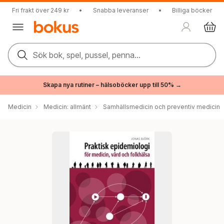
Fri frakt över 249 kr
•
Snabba leveranser
•
Billiga böcker
Sök bok, spel, pussel, penna...
Skapa nya rutiner – hälsoböcker upp till 50% →
Medicin
Medicin: allmänt
Samhällsmedicin och preventiv medicin