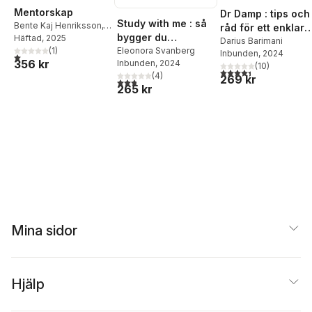
Mentorskap
Dr Damp : tips och
Study with me : så
Bente Kaj Henriksson
,
råd för ett enklare
bygger du
Gro Laupsa Holm
Häftad
, 2025
liv med Adhd
Darius Barimani
matematiskt
Eleonora Svanberg
(
1
)
Inbunden
, 2024
1,0
utav 5 stjärnor. Totalt antal röster:
356 kr
Inbunden
, 2024
självförtroende
(
10
)
4,4
utav 5 stjärnor. Tota
(
4
)
269 kr
2,8
utav 5 stjärnor. Totalt antal röster:
265 kr
Mina sidor
Hjälp