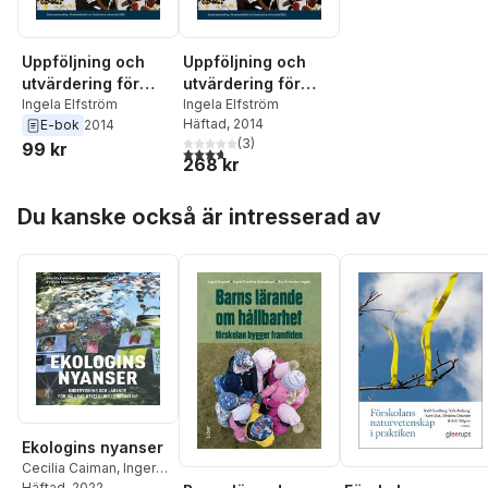
Uppföljning och
Uppföljning och
utvärdering för
utvärdering för
förändring
Ingela Elfström
förändring :
Ingela Elfström
Häftad
, 2014
E-bok
2014
pedagogisk
(
3
)
99 kr
dokumentation som
3,7
utav 5 stjärnor. Totalt antal röster:
268 kr
grund för
kontinuerlig
Hoppa över listan
Du kanske också är intresserad av
verksamhetsutveck
ling och
systematiskt
kvalitetsarbete i
förskolan
Ekologins nyanser
Cecilia Caiman
,
Inger
Björklund
Häftad
, 2022
,
Yvonne