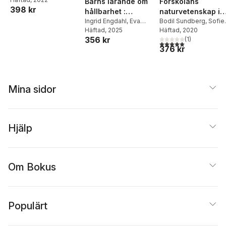
Barns lärande om
Förskolans
398 kr
Möller
hållbarhet :
naturvetenskap i
förskolan bygger
Ingrid Engdahl
,
Eva
praktiken
Bodil Sundberg
,
Sofie
Ärlemalm-Hagsér
Häftad
, 2025
,
Areljung
Häftad
, 2020
,
Karin Due
,
framtiden
356 kr
Ingrid Pramling
Christina Ottander
(
1
)
,
Brit
5,0
utav 5 stjärnor. Tota
376 kr
Samuelsson
Tellgren
Mina sidor
Hjälp
Om Bokus
Populärt