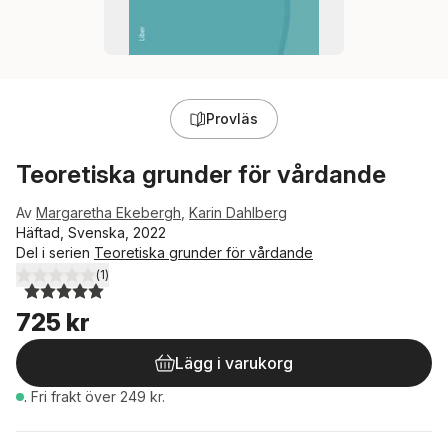
Provläs
Teoretiska grunder för vårdande
Av
Margaretha Ekebergh
,
Karin Dahlberg
Häftad, Svenska, 2022
Del i serien
Teoretiska grunder för vårdande
(
1
)
5,0
utav 5 stjärnor. Totalt antal röster:
725 kr
Lägg i varukorg
.
Fri frakt över 249 kr.