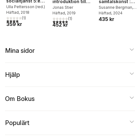
socialtjänst 5:e
introduktion till
samtalskonst :
uppl : Om
Ulla Pettersson (red.)
interkulturella
Jonas Stier
skapa möjligheter 
Susanne Bergman
,
Häftad
, 2018
förutsättningarna
Häftad
, 2019
Camilla Blomqvist
Häftad
, 2024
studier
samtalets värld
(
1
)
435 kr
(
1
)
för det sociala
4,0
utav 5 stjärnor. Totalt antal röster:
5,0
utav 5 stjärnor. Totalt antal röster:
359 kr
452 kr
arbetets etik
Mina sidor
Hjälp
Om Bokus
Populärt