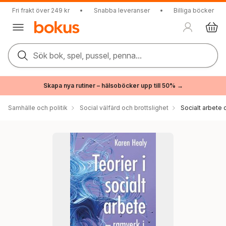
Fri frakt över 249 kr
•
Snabba leveranser
•
Billiga böcker
Sök bok, spel, pussel, penna...
Skapa nya rutiner – hälsoböcker upp till 50% →
Samhälle och politik
Social välfärd och brottslighet
Socialt arbete 