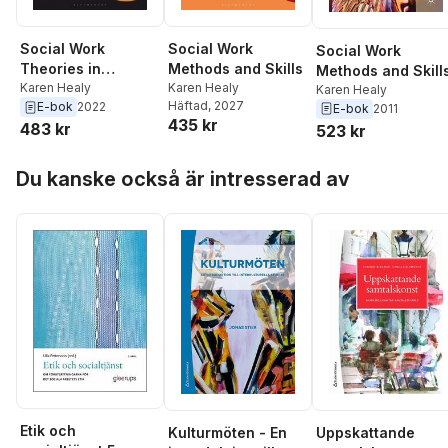
Social Work
Social Work
Social Work
Theories in
Methods and Skills
Methods and Skill
Context
Karen Healy
Karen Healy
Karen Healy
Häftad
, 2027
E-bok
2022
E-bok
2011
435 kr
483 kr
523 kr
Hoppa över listan
Du kanske också är intresserad av
Etik och
Kulturmöten - En
Uppskattande